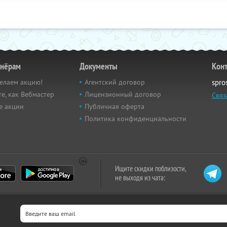
тнёрам
Документы
Кон
елаем акцию!
Агентский договор
spro
е, как Вебмастер
Лицензионный договор
Связ
е акции
Публичная оферта
Политика конфиденциальности
Ищите скидки поблизости,
не выходя из чата: