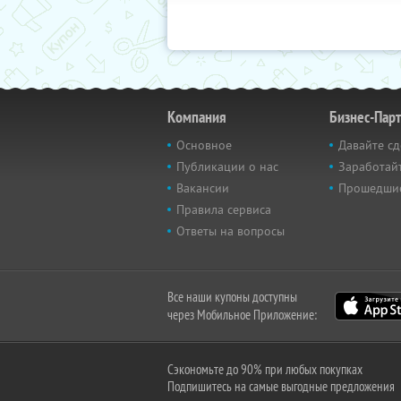
Компания
Бизнес-Пар
Основное
Давайте сд
Публикации о нас
Заработайт
Вакансии
Прошедши
Правила сервиса
Ответы на вопросы
Все наши купоны доступны
через Мобильное Приложение:
Сэкономьте до 90% при любых покупках
Подпишитесь на самые выгодные предложения