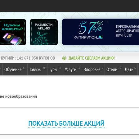
КУПИЛИ:
141 671 038
КУПОНОВ
ДАВАЙТЕ СДЕЛАЕМ АКЦИЮ!
1
31
26
13
12
1
16
6
Обучение
Товары
Туры
Услуги
Здоровье
Отели
Дети
й
ие новообразований
ПОКАЗАТЬ БОЛЬШЕ АКЦИЙ