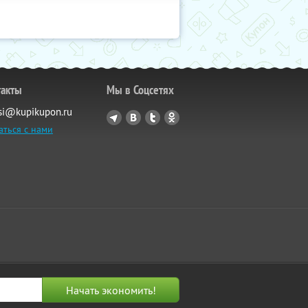
такты
Мы в Соцсетях
si@kupikupon.ru
аться с нами