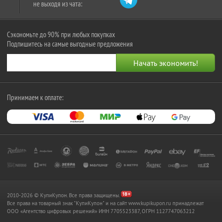
не выходя из чата:
Сэкономьте до 90% при любых покупках
Подпишитесь на самые выгодные предложения
Принимаем к оплате:
2010-2026 © КупиКупон. Все права защищены.
Все права на товарный знак "КупиКупон" и на сайт www.kupikupon.ru принадлежат
OOO «Агентство цифровых решений» ИНН 7705523387, ОГРН 1127747063212