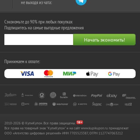
не выходя из чата:
Сэкономьте до 90% при любых покупках
Подпишитесь на самые выгодные предложения
Принимаем к оплате:
2010-2026 © КупиКупон. Все права защищены.
Все права на товарный знак "КупиКупон" и на сайт www.kupikupon.ru принадлежат
OOO «Агентство цифровых решений» ИНН 7705523387, ОГРН 1127747063212