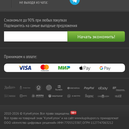
не выходя из чата:
Сэкономьте до 90% при любых покупках
Подпишитесь на самые выгодные предложения
Принимаем к оплате:
2010-2026 © КупиКупон. Все права защищены.
Все права на товарный знак "КупиКупон" и на сайт www.kupikupon.ru принадлежат
OOO «Агентство цифровых решений» ИНН 7705523387, ОГРН 1127747063212