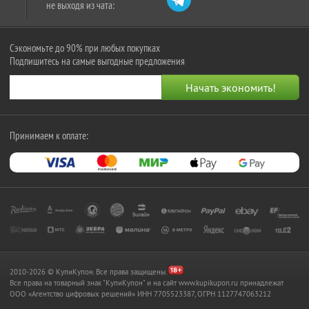
не выходя из чата:
Сэкономьте до 90% при любых покупках
Подпишитесь на самые выгодные предложения
Принимаем к оплате:
2010-2026 © КупиКупон. Все права защищены.
Все права на товарный знак "КупиКупон" и на сайт www.kupikupon.ru принадлежат
OOO «Агентство цифровых решений» ИНН 7705523387, ОГРН 1127747063212