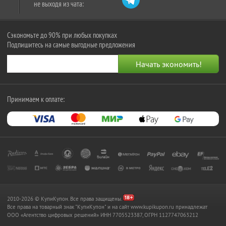
не выходя из чата:
Сэкономьте до 90% при любых покупках
Подпишитесь на самые выгодные предложения
Принимаем к оплате:
2010-2026 © КупиКупон. Все права защищены.
Все права на товарный знак "КупиКупон" и на сайт www.kupikupon.ru принадлежат
OOO «Агентство цифровых решений» ИНН 7705523387, ОГРН 1127747063212