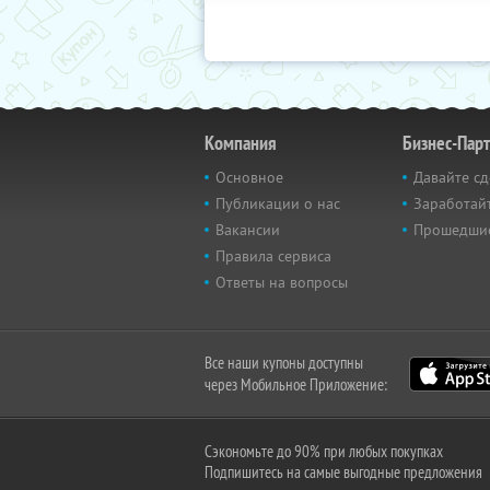
Компания
Бизнес-Пар
Основное
Давайте сд
Публикации о нас
Заработайт
Вакансии
Прошедши
Правила сервиса
Ответы на вопросы
Все наши купоны доступны
через Мобильное Приложение:
Сэкономьте до 90% при любых покупках
Подпишитесь на самые выгодные предложения