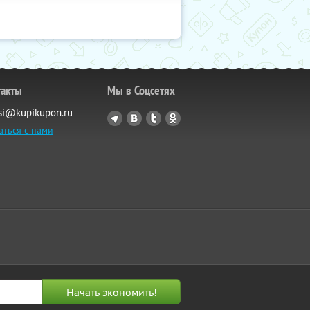
такты
Мы в Соцсетях
si@kupikupon.ru
аться с нами