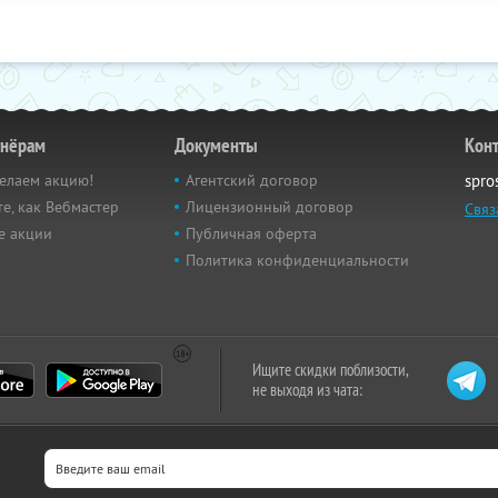
тнёрам
Документы
Кон
елаем акцию!
Агентский договор
spro
е, как Вебмастер
Лицензионный договор
Связ
е акции
Публичная оферта
Политика конфиденциальности
Ищите скидки поблизости,
не выходя из чата: