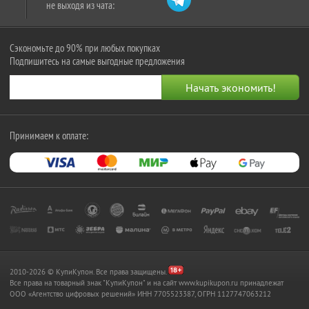
не выходя из чата:
Сэкономьте до 90% при любых покупках
Подпишитесь на самые выгодные предложения
Принимаем к оплате:
2010-2026 © КупиКупон. Все права защищены.
Все права на товарный знак "КупиКупон" и на сайт www.kupikupon.ru принадлежат
OOO «Агентство цифровых решений» ИНН 7705523387, ОГРН 1127747063212