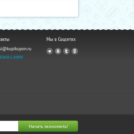
такты
Мы в Соцсетях
si@kupikupon.ru
аться с нами