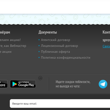
тнёрам
Документы
Кон
елаем акцию!
Агентский договор
spro
е, как Вебмастер
Лицензионный договор
Связ
е акции
Публичная оферта
Политика конфиденциальности
Ищите скидки поблизости,
не выходя из чата: