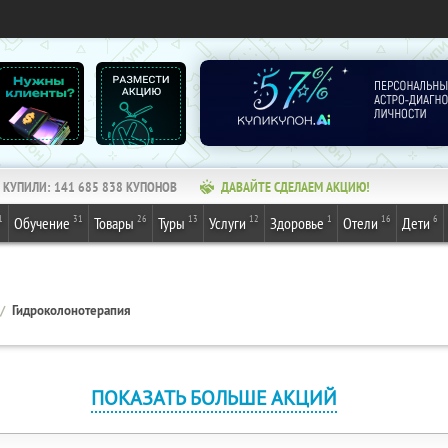
КУПИЛИ:
141 685 838
КУПОНОВ
ДАВАЙТЕ СДЕЛАЕМ АКЦИЮ!
1
31
26
13
12
1
16
6
Обучение
Товары
Туры
Услуги
Здоровье
Отели
Дети
Гидроколонотерапия
ПОКАЗАТЬ БОЛЬШЕ АКЦИЙ