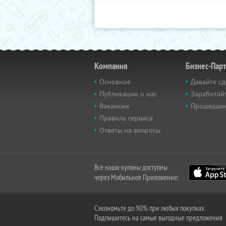
Компания
Бизнес-Пар
Основное
Давайте сд
Публикации о нас
Заработайт
Вакансии
Прошедши
Правила сервиса
Ответы на вопросы
Все наши купоны доступны
через Мобильное Приложение:
Сэкономьте до 90% при любых покупках
Подпишитесь на самые выгодные предложения