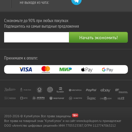
не выходя из чата:
Сэкономьте до 90% при любых покупках
Подпишитесь на самые выгодные предложения
Принимаем к оплате:
2010-2026 © КупиКупон. Все права защищены.
Все права на товарный знак "КупиКупон" и на сайт www.kupikupon.ru принадлежат
OOO «Агентство цифровых решений» ИНН 7705523387, ОГРН 1127747063212