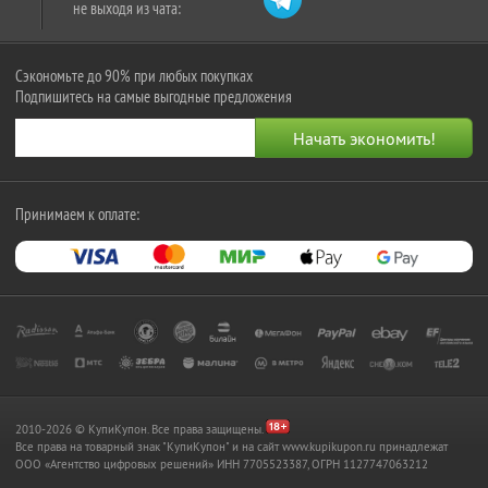
не выходя из чата:
Сэкономьте до 90% при любых покупках
Подпишитесь на самые выгодные предложения
Принимаем к оплате:
2010-2026 © КупиКупон. Все права защищены.
Все права на товарный знак "КупиКупон" и на сайт www.kupikupon.ru принадлежат
OOO «Агентство цифровых решений» ИНН 7705523387, ОГРН 1127747063212