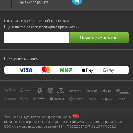
не выходя из чата:
Сэкономьте до 90% при любых покупках
Подпишитесь на самые выгодные предложения
Принимаем к оплате:
2010-2026 © КупиКупон. Все права защищены.
Все права на товарный знак "КупиКупон" и на сайт www.kupikupon.ru принадлежат
OOO «Агентство цифровых решений» ИНН 7705523387, ОГРН 1127747063212