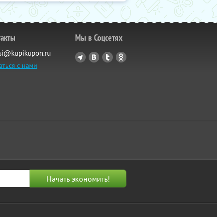
такты
Мы в Соцсетях
si@kupikupon.ru
аться с нами