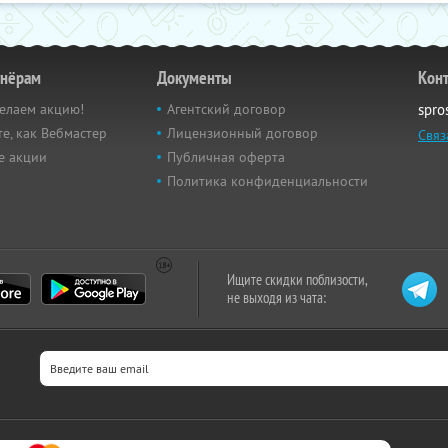
тнёрам
Документы
Кон
елаем акцию!
Агентский договор
spro
е, как Вебмастер
Лицензионный договор
Связ
е акции
Публичная оферта
Политика конфиденциальности
Ищите скидки поблизости,
не выходя из чата: