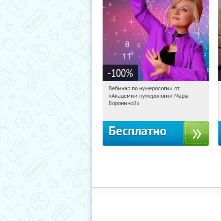
-100
%
Вебинар по нумерологии от
19:02:59
Получили:
29
«Академии нумерологии Мары
Россия
Борониной»
Бесплатно