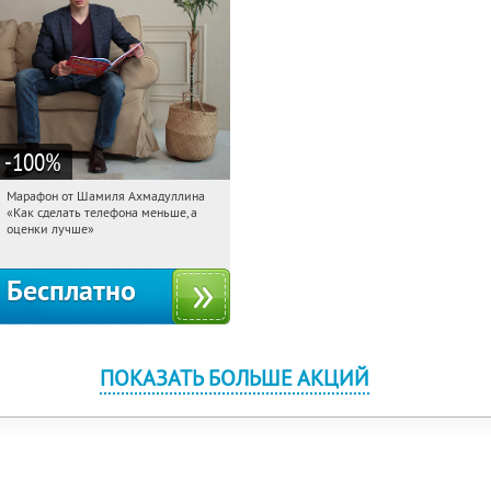
-100
%
Марафон от Шамиля Ахмадуллина
19:02:59
Получили:
25
«Как сделать телефона меньше, а
Россия
оценки лучше»
Бесплатно
ПОКАЗАТЬ БОЛЬШЕ АКЦИЙ