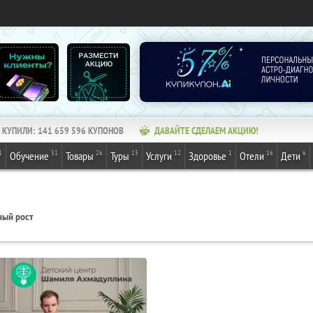
КУПИЛИ:
141 659 596
КУПОНОВ
ДАВАЙТЕ СДЕЛАЕМ АКЦИЮ!
1
31
26
13
12
1
16
6
Обучение
Товары
Туры
Услуги
Здоровье
Отели
Дети
ный рост