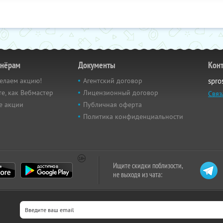
тнёрам
Документы
Кон
елаем акцию!
Агентский договор
spro
е, как Вебмастер
Лицензионный договор
Связ
е акции
Публичная оферта
Политика конфиденциальности
Ищите скидки поблизости,
не выходя из чата: