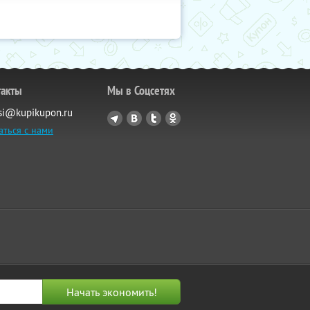
такты
Мы в Соцсетях
si@kupikupon.ru
аться с нами