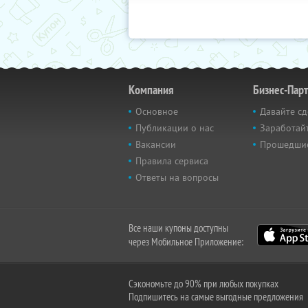
Компания
Бизнес-Пар
Основное
Давайте сд
Публикации о нас
Заработайт
Вакансии
Прошедши
Правила сервиса
Ответы на вопросы
Все наши купоны доступны
через Мобильное Приложение:
Сэкономьте до 90% при любых покупках
Подпишитесь на самые выгодные предложения