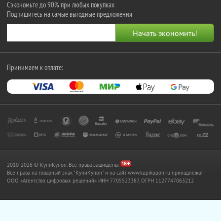
Сэкономьте до 90% при любых покупках
Подпишитесь на самые выгодные предложения
Принимаем к оплате:
2010-2026 © КупиКупон. Все права защищены.
Все права на товарный знак "КупиКупон" и на сайт www.kupikupon.ru принадлежат
OOO «Агентство цифровых решений» ИНН 7705523387, ОГРН 1127747063212