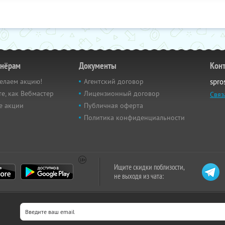
тнёрам
Документы
Кон
елаем акцию!
Агентский договор
spro
е, как Вебмастер
Лицензионный договор
Связ
е акции
Публичная оферта
Политика конфиденциальности
Ищите скидки поблизости,
не выходя из чата: