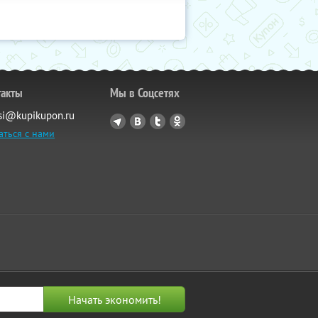
такты
Мы в Соцсетях
si@kupikupon.ru
аться с нами