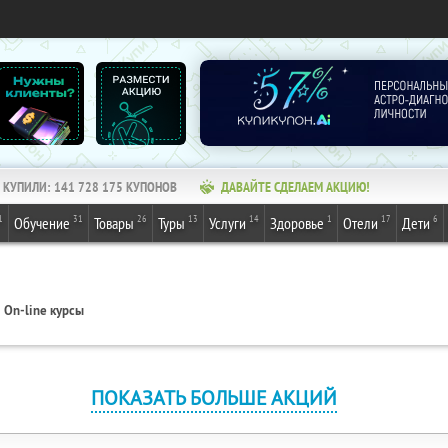
КУПИЛИ:
141 728 175
КУПОНОВ
ДАВАЙТЕ СДЕЛАЕМ АКЦИЮ!
1
31
26
13
14
1
17
6
Обучение
Товары
Туры
Услуги
Здоровье
Отели
Дети
On-line курсы
ПОКАЗАТЬ БОЛЬШЕ АКЦИЙ