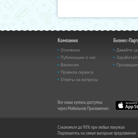
Компания
Бизнес-Пар
Основное
Давайте сд
Публикации о нас
Заработайт
Вакансии
Прошедши
Правила сервиса
Ответы на вопросы
Все наши купоны доступны
через Мобильное Приложение:
Сэкономьте до 90% при любых покупках
Подпишитесь на самые выгодные предложения