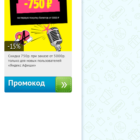
-15
%
Скидка 750р. при заказе от 5000р.
00:28:04
Получили:
114
только для новых пользователей
Россия
«Яндекс Афиши»
Промокод