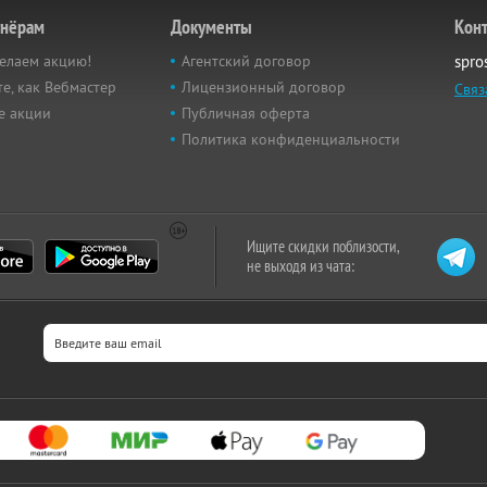
тнёрам
Документы
Кон
елаем акцию!
Агентский договор
spro
е, как Вебмастер
Лицензионный договор
Связ
е акции
Публичная оферта
Политика конфиденциальности
Ищите скидки поблизости,
не выходя из чата: