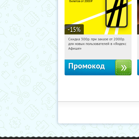
-15
%
Скидка 300р. при заказе от 2000р.
00:28:04
Получили:
65
для новых пользователей в «Яндекс
Россия
Афише»
Промокод