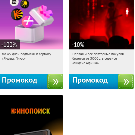
-100
%
-10
%
До 45 дней подписки к сервису
Первая и все повторные покупки
00:28:04
Получили:
19
00:28:04
Получили:
155
«Яндекс Плюс»
билетов от 3000р. в сервисе
Россия
Россия
«Яндекс Афиша»
Промокод
Промокод