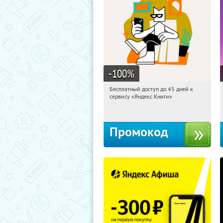
-100
%
Бесплатный доступ до 45 дней к
00:28:04
Получи первым!
сервису «Яндекс Книги»
Россия
Промокод