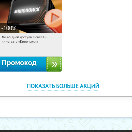
-100
%
До 45 дней доступа в онлайн-
00:28:04
Получили:
113
кинотеатр «Кинопоиск»
Россия
Промокод
ПОКАЗАТЬ БОЛЬШЕ АКЦИЙ