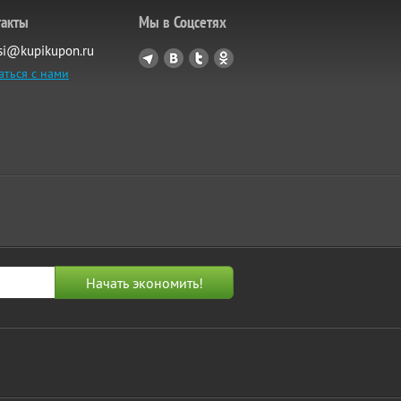
такты
Мы в Соцсетях
si@kupikupon.ru
аться с нами