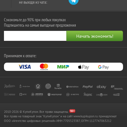
не выходя из чата:
Сэкономьте до 90% при любых покупках
Подпишитесь на самые выгодные предложения
Принимаем к оплате:
2010-2026 © КупиКупон. Все права защищены.
Все права на товарный знак "КупиКупон" и на сайт www.kupikupon.ru принадлежат
OOO «Агентство цифровых решений» ИНН 7705523387, ОГРН 1127747063212