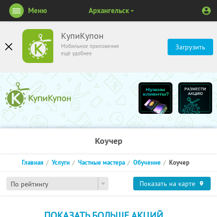
Меню
Архангельск
КупиКупон
Мобильное приложение
Загрузить
ещё удобнее
Коучер
Главная
Услуги
Частные мастера
Обучение
Коучер
Показать на карте
По рейтингу
ПОКАЗАТЬ БОЛЬШЕ АКЦИЙ