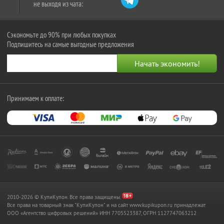
не выходя из чата:
Сэкономьте до 90% при любых покупках
Подпишитесь на самые выгодные предложения
Принимаем к оплате:
2010-2026 © КупиКупон. Все права защищены.
Все права на товарный знак "КупиКупон" и на сайт www.kupikupon.ru принадлежат
OOO «Агентство цифровых решений» ИНН 7705523387, ОГРН 1127747063212