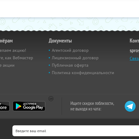
тнёрам
Документы
Кон
елаем акцию!
Агентский договор
spro
е, как Вебмастер
Лицензионный договор
Связ
е акции
Публичная оферта
Политика конфиденциальности
Ищите скидки поблизости,
не выходя из чата: