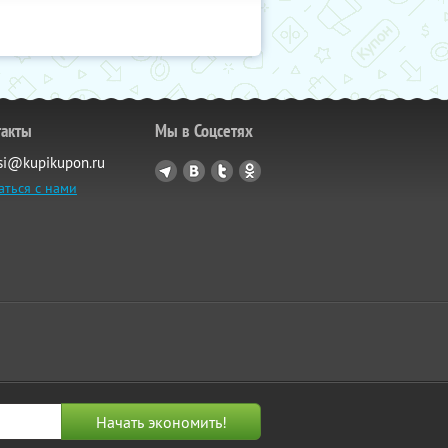
такты
Мы в Соцсетях
si@kupikupon.ru
аться с нами