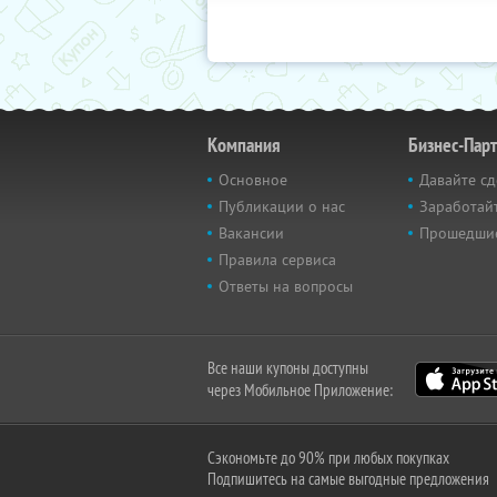
Компания
Бизнес-Пар
Основное
Давайте сд
Публикации о нас
Заработайт
Вакансии
Прошедши
Правила сервиса
Ответы на вопросы
Все наши купоны доступны
через Мобильное Приложение:
Сэкономьте до 90% при любых покупках
Подпишитесь на самые выгодные предложения