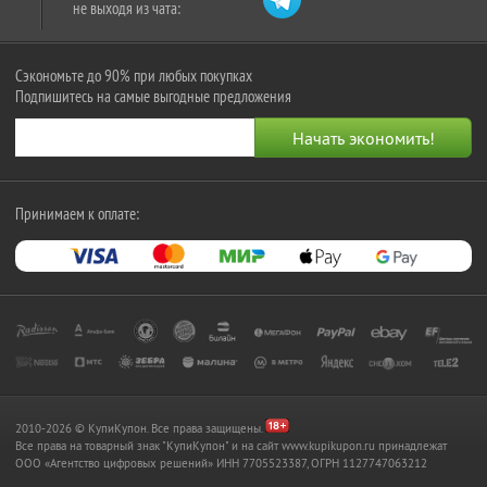
не выходя из чата:
Сэкономьте до 90% при любых покупках
Подпишитесь на самые выгодные предложения
Принимаем к оплате:
2010-2026 © КупиКупон. Все права защищены.
Все права на товарный знак "КупиКупон" и на сайт www.kupikupon.ru принадлежат
OOO «Агентство цифровых решений» ИНН 7705523387, ОГРН 1127747063212