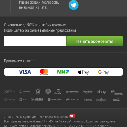
Ищите скидки поблизости,
не выходя из чата:
Сэкономьте до 90% при любых покупках
Подпишитесь на самые выгодные предложения
Принимаем к оплате:
2010-2026 © КупиКупон. Все права защищены.
Все права на товарный знак "КупиКупон" и на сайт www.kupikupon.ru принадлежат
OOO «Агентство цифровых решений» ИНН 7705523387, ОГРН 1127747063212