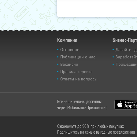
Компания
Бизнес-Пар
Основное
Давайте сд
Публикации о нас
Заработайт
Вакансии
Прошедши
Правила сервиса
Ответы на вопросы
Все наши купоны доступны
через Мобильное Приложение:
Сэкономьте до 90% при любых покупках
Подпишитесь на самые выгодные предложения