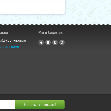
такты
Мы в Соцсетях
si@kupikupon.ru
аться с нами