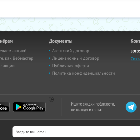
тнёрам
Документы
Кон
елаем акцию!
Агентский договор
spro
е, как Вебмастер
Лицензионный договор
Связ
е акции
Публичная оферта
Политика конфиденциальности
Ищите скидки поблизости,
не выходя из чата: