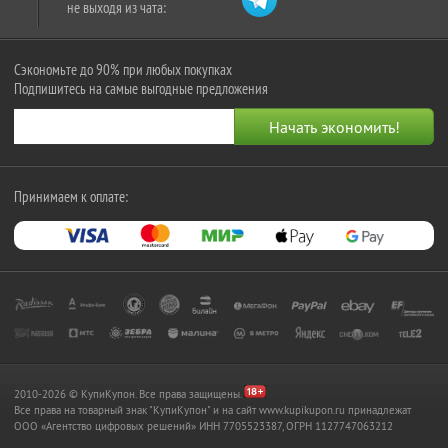
не выходя из чата:
Сэкономьте до 90% при любых покупках
Подпишитесь на самые выгодные предложения
Принимаем к оплате:
2010-2026 © КупиКупон. Все права защищены.
Все права на товарный знак "КупиКупон" и на сайт www.kupikupon.ru принадлежат
OOO «Агентство цифровых решений» ИНН 7705523387, ОГРН 1127747063212