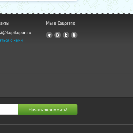
такты
Мы в Соцсетях
si@kupikupon.ru
аться с нами