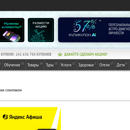
КУПИЛИ:
141 636 704
КУПОНОВ
ДАВАЙТЕ СДЕЛАЕМ АКЦИЮ!
1
31
26
13
12
1
17
6
Обучение
Товары
Туры
Услуги
Здоровье
Отели
Дети
ие спектакли