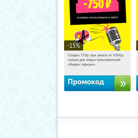
-15
%
Скидка 750р. при заказе от 5000р.
14:23:49
Получили:
114
только для новых пользователей
Россия
«Яндекс Афиши»
Промокод