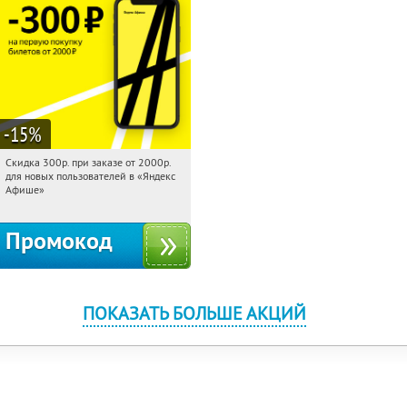
-15
%
Скидка 300р. при заказе от 2000р.
14:23:49
Получили:
65
для новых пользователей в «Яндекс
Россия
Афише»
Промокод
ПОКАЗАТЬ БОЛЬШЕ АКЦИЙ