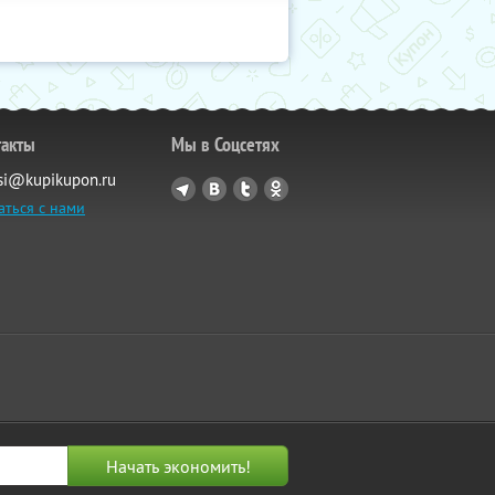
такты
Мы в Соцсетях
si@kupikupon.ru
аться с нами