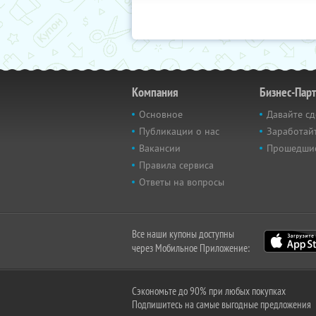
Компания
Бизнес-Пар
Основное
Давайте сд
Публикации о нас
Заработайт
Вакансии
Прошедши
Правила сервиса
Ответы на вопросы
Все наши купоны доступны
через Мобильное Приложение:
Сэкономьте до 90% при любых покупках
Подпишитесь на самые выгодные предложения