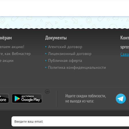
тнёрам
Документы
Кон
елаем акцию!
Агентский договор
spro
е, как Вебмастер
Лицензионный договор
Связ
е акции
Публичная оферта
Политика конфиденциальности
Ищите скидки поблизости,
не выходя из чата: