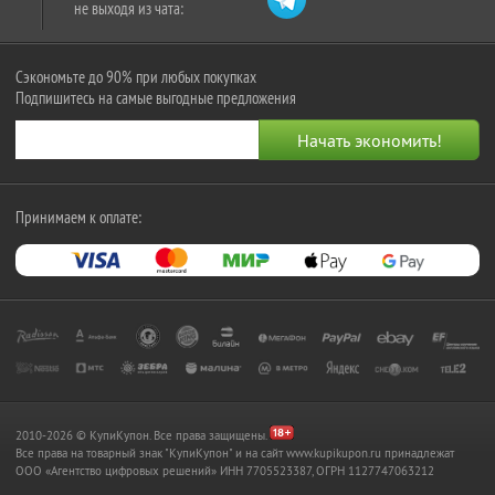
не выходя из чата:
Сэкономьте до 90% при любых покупках
Подпишитесь на самые выгодные предложения
Принимаем к оплате:
2010-2026 © КупиКупон. Все права защищены.
Все права на товарный знак "КупиКупон" и на сайт www.kupikupon.ru принадлежат
OOO «Агентство цифровых решений» ИНН 7705523387, ОГРН 1127747063212