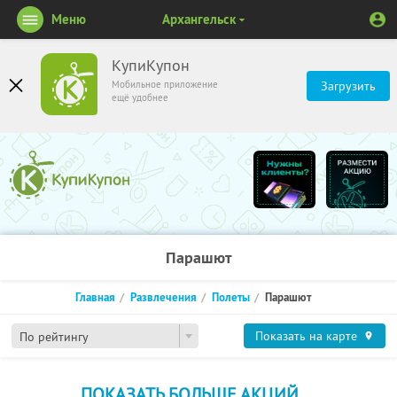
Меню
Архангельск
КупиКупон
Мобильное приложение
Загрузить
ещё удобнее
Парашют
Главная
Развлечения
Полеты
Парашют
Показать на карте
По рейтингу
ПОКАЗАТЬ БОЛЬШЕ АКЦИЙ