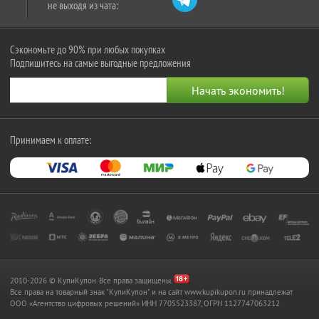
не выходя из чата:
Сэкономьте до 90% при любых покупках
Подпишитесь на самые выгодные предложения
Принимаем к оплате:
2010-2026 © КупиКупон. Все права защищены.
Все права на товарный знак "КупиКупон" и на сайт www.kupikupon.ru принадлежат
OOO «Агентство цифровых решений» ИНН 7705523387, ОГРН 1127747063212