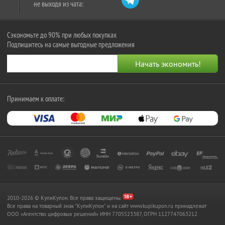
не выходя из чата:
Сэкономьте до 90% при любых покупках
Подпишитесь на самые выгодные предложения
Принимаем к оплате:
2010-2026 © КупиКупон. Все права защищены.
Все права на товарный знак "КупиКупон" и на сайт www.kupikupon.ru принадлежат
OOO «Агентство цифровых решений» ИНН 7705523387, ОГРН 1127747063212