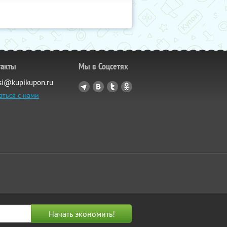
такты
Мы в Соцсетях
si@kupikupon.ru
аться с нами