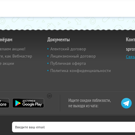
тнёрам
Документы
Кон
елаем акцию!
Агентский договор
spro
е, как Вебмастер
Лицензионный договор
Связ
е акции
Публичная оферта
Политика конфиденциальности
Ищите скидки поблизости,
не выходя из чата: