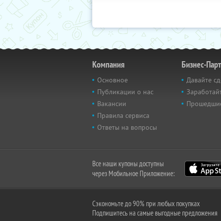
Компания
Бизнес-Пар
Основное
Давайте сд
Публикации о нас
Заработайт
Вакансии
Прошедши
Правила сервиса
Ответы на вопросы
Все наши купоны доступны
через Мобильное Приложение:
Сэкономьте до 90% при любых покупках
Подпишитесь на самые выгодные предложения