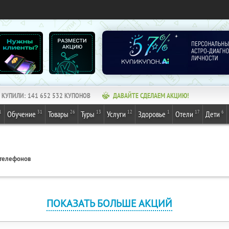
КУПИЛИ:
141 652 532
КУПОНОВ
ДАВАЙТЕ СДЕЛАЕМ АКЦИЮ!
1
31
26
13
12
1
17
6
Обучение
Товары
Туры
Услуги
Здоровье
Отели
Дети
 телефонов
ПОКАЗАТЬ БОЛЬШЕ АКЦИЙ