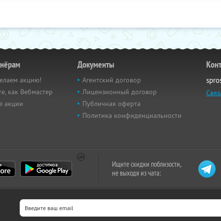
тнёрам
Документы
Кон
елаем акцию!
Агентский договор
spro
е, как Вебмастер
Лицензионный договор
Связ
е акции
Публичная оферта
Политика конфиденциальности
Ищите скидки поблизости,
не выходя из чата: