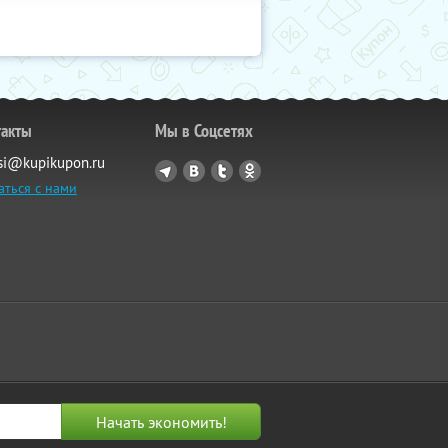
такты
Мы в Соцсетях
si@kupikupon.ru
аться с нами