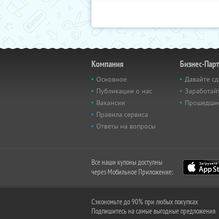
Компания
Бизнес-Пар
Основное
Давайте сд
Публикации о нас
Заработайт
Вакансии
Прошедши
Правила сервиса
Ответы на вопросы
Все наши купоны доступны
через Мобильное Приложение:
Сэкономьте до 90% при любых покупках
Подпишитесь на самые выгодные предложения