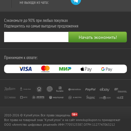
не выходя из чата:
Сэкономьте до 90% при любых покупках
Подпишитесь на самые выгодные предложения
Принимаем к оплате:
2010-2026 © КупиКупон. Все права защищены.
Все права на товарный знак "КупиКупон" и на сайт www.kupikupon.ru принадлежат
OOO «Агентство цифровых решений» ИНН 7705523387, ОГРН 1127747063212