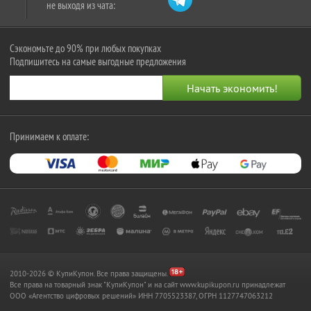
не выходя из чата:
Сэкономьте до 90% при любых покупках
Подпишитесь на самые выгодные предложения
Принимаем к оплате:
2010-2026 © КупиКупон. Все права защищены.
Все права на товарный знак "КупиКупон" и на сайт www.kupikupon.ru принадлежат
OOO «Агентство цифровых решений» ИНН 7705523387, ОГРН 1127747063212