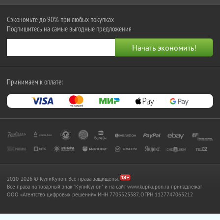
Сэкономьте до 90% при любых покупках
Подпишитесь на самые выгодные предложения
Принимаем к оплате:
2010-2026 © КупиКупон. Все права защищены.
Все права на товарный знак "КупиКупон" и на сайт www.kupikupon.ru принадлежат
OOO «Агентство цифровых решений» ИНН 7705523387, ОГРН 1127747063212