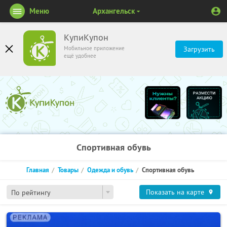
Меню
Архангельск
КупиКупон
Мобильное приложение
Загрузить
ещё удобнее
Спортивная обувь
Главная
Товары
Одежда и обувь
Спортивная обувь
Показать на карте
По рейтингу