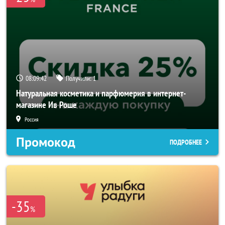
08:09:41
Получили:
1
Натуральная косметика и парфюмерия в интернет-
магазине Ив Роше
Россия
Промокод
ПОДРОБНЕЕ
-35
%