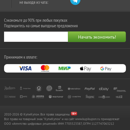
не выходя из чата:
Сэкономьте до 90% при любых покупках
Подпишитесь на самые выгодные предложения
Принимаем к оплате:
2010-2026 © КупиКупон. Все права защищены.
Все права на товарный знак "КупиКупон" и на сайт www.kupikupon.ru принадлежат
OOO «Агентство цифровых решений» ИНН 7705523387, ОГРН 1127747063212