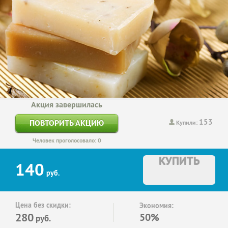
Акция завершилась
153
ПОВТОРИТЬ АКЦИЮ
Купили:
Человек проголосовало: 0
КУПИТЬ
140
руб.
Цена без скидки:
Экономия:
280
50%
руб.