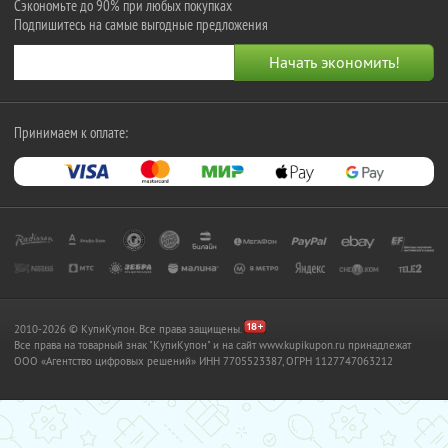
Сэкономьте до 90% при любых покупках
Подпишитесь на самые выгодные предложения
Принимаем к оплате:
2010-2026 © КупиКупон. Все права защищены.
Все права на товарный знак "КупиКупон" и на сайт www.kupikupon.ru принадлежат
OOO «Агентство цифровых решений» ИНН 7705523387, ОГРН 1127747063212