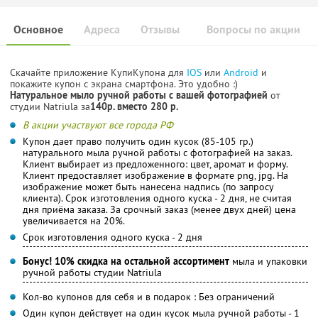
Основное
Адреса
Отзывы
Вопросы по акции
Скачайте приложение КупиКупона для
IOS
или
Android
и
покажите купон с экрана смартфона. Это удобно :)
Натуральное мыло ручной работы с вашей фотографией
от
студии Natriula за
140р. вместо 280 р.
В акции участвуют все города РФ
Купон дает право получить один кусок (85-105 гр.)
натурального мыла ручной работы с фотографией на заказ.
Клиент выбирает из предложенного: цвет, аромат и форму.
Клиент предоставляет изображение в формате png, jpg. На
изображение может быть нанесена надпись (по запросу
клиента). Срок изготовления одного куска - 2 дня, не считая
дня приёма заказа. За срочный заказ (менее двух дней) цена
увеличивается на 20%.
Срок изготовления одного куска - 2 дня
Бонус! 10% скидка на остальной ассортимент
мыла и упаковки
ручной работы студии Natriula
Кол-во купонов для себя и в подарок : Без ограничений
Один купон действует на один кусок мыла ручной работы - 1