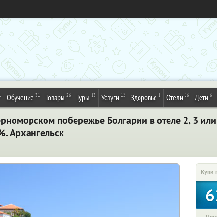
1
31
26
13
12
1
16
6
Обучение
Товары
Туры
Услуги
Здоровье
Отели
Дети
рноморском побережье Болгарии в отеле 2
, 3
или 
%. Архангельск
Купи 
6
Цена