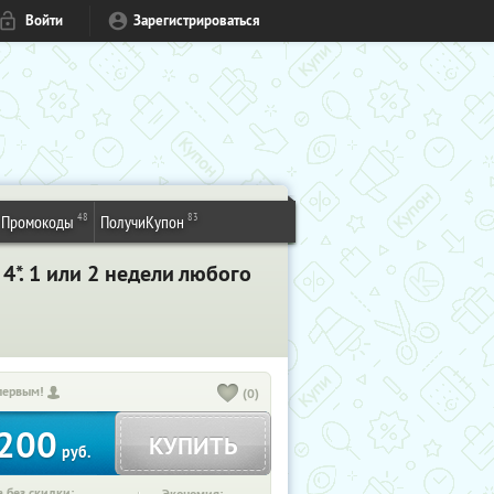
Войти
Зарегистрироваться
48
83
Промокоды
ПолучиКупон
4*. 1 или 2 недели любого
первым!
(0)
200
КУПИТЬ
руб.
 без скидки: