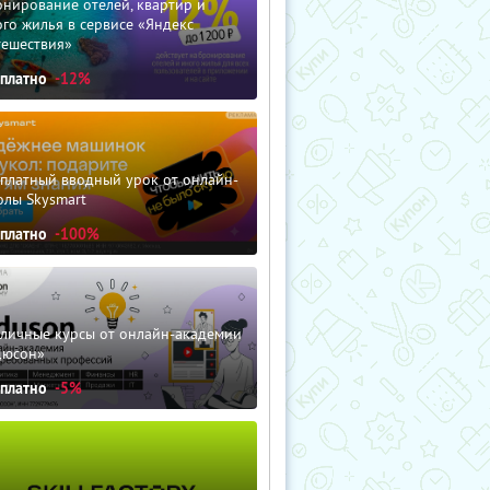
нирование отелей, квартир и
го жилья в сервисе «Яндекс
тешествия»
сплатно
-12%
сплатный вводный урок от онлайн-
олы Skysmart
сплатно
-100%
зличные курсы от онлайн-академии
дюсон»
сплатно
-5%