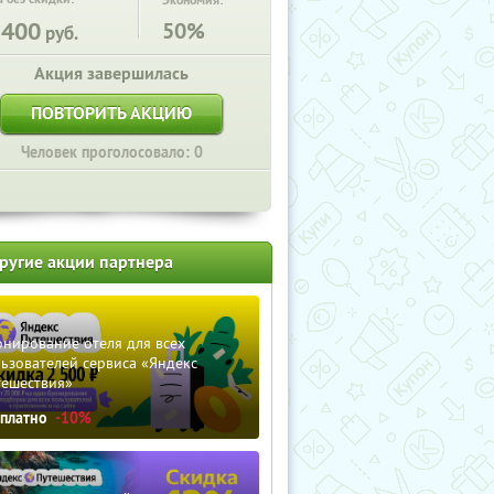
Экономия:
2400
50%
руб.
Акция завершилась
ПОВТОРИТЬ АКЦИЮ
Человек проголосовало: 0
ругие акции партнера
нирование отеля для всех
ьзователей сервиса «Яндекс
тешествия»
сплатно
-10%