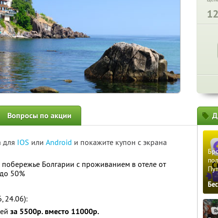
1
Вопросы по акции
Д
а для
IOS
или
Android
и покажите купон с экрана
Бро
пол
 побережье Болгарии с проживанием в отеле от
Пу
 до 50%
Бе
, 24.06):
чей
за 5500р. вместо 11000р.