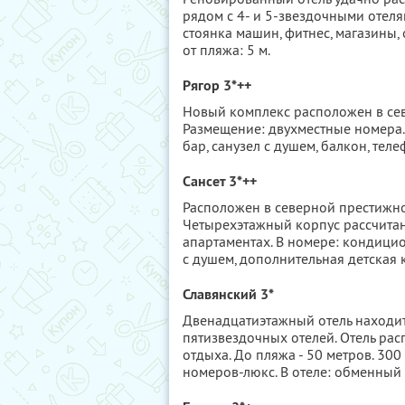
рядом с 4- и 5-звездочными отелям
стоянка машин, фитнес, магазины,
от пляжа: 5 м.
Рягор 3*++
Новый комплекс расположен в севе
Размещение: двухместные номера.
бар, санузел с душем, балкон, теле
Сансет 3*++
Расположен в северной престижно
Четырехэтажный корпус рассчитан
апартаментах. В номере: кондицио
с душем, дополнительная детская 
Славянский 3*
Двенадцатиэтажный отель находит
пятизвездочных отелей. Отель ра
отдыха. До пляжа - 50 метров. 30
номеров-люкс. В отеле: обменный 