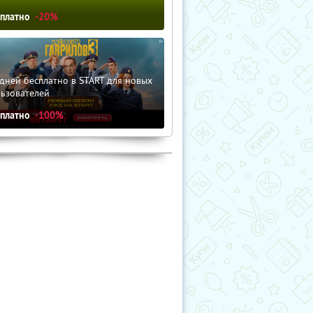
сплатно
-20%
дней бесплатно в START для новых
льзователей
сплатно
-100%