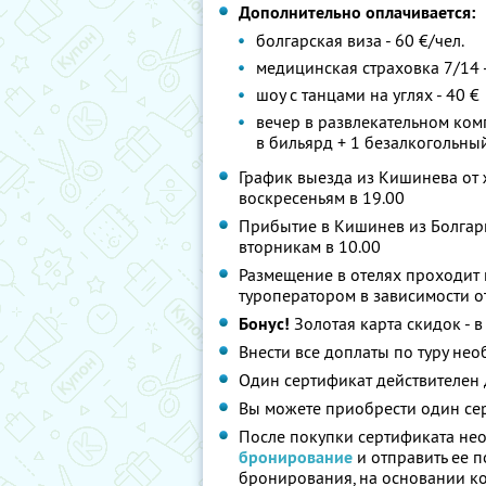
Дополнительно оплачивается:
болгарская виза - 60 €/чел.
медицинская страховка 7/14 -
шоу с танцами на углях - 40 €
вечер в развлекательном комп
в бильярд + 1 безалкогольный
График выезда из Кишинева от ж
воскресеньям в 19.00
Прибытие в Кишинев из Болгари
вторникам в 10.00
Размещение в отелях проходит 
туроператором в зависимости от
Бонус!
Золотая карта скидок - в
Внести все доплаты по туру нео
Один сертификат действителен 
Вы можете приобрести один сер
После покупки сертификата нео
бронирование
и отправить ее по
бронирования, на основании к