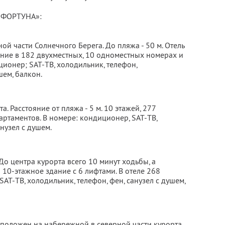
«ФОРТУНА»:
й части Солнечного Берега. До пляжа - 50 м. Отель
ение в 182 двухместных, 10 одноместных номерах и
ционер; SAT-ТВ, холодильник, телефон,
шем, балкон.
. Расстояние от пляжа - 5 м. 10 этажей, 277
артаментов. В номере: кондиционер, SAT-ТВ,
анузел с душем.
До центра курорта всего 10 минут ходьбы, а
 10-этажное здание с 6 лифтами. В отеле 268
AT-ТВ, холодильник, телефон, фен, санузел с душем,
положен на набережной в северной части курорта