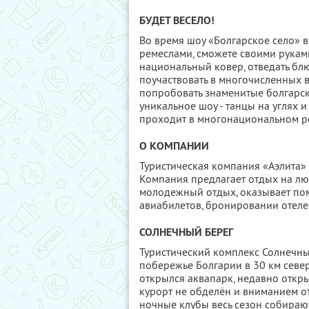
БУДЕТ ВЕСЕЛО!
Во время шоу «Болгарское село» в
ремеслами, сможете своими руками
национальный ковер, отведать блю
поучаствовать в многочисленных 
попробовать знаменитые болгарски
уникальное шоу - танцы на углях 
проходит в многонациональном рес
О КОМПАНИИ
Туристическая компания «Аэлита» 
Компания предлагает отдых на люб
молодежный отдых, оказывает по
авиабилетов, бронировании отеле
СОЛНЕЧНЫЙ БЕРЕГ
Туристический комплекс Солнечны
побережье Болгарии в 30 км север
открылся аквапарк, недавно откры
курорт не обделён и вниманием 
ночные клубы весь сезон собирают