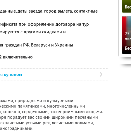
Бе
анные, даты заезда, город вылета, контактные
тификата при оформлении договора на тур
мируются с другими скидками и
25 
по
ля граждан РФ, Беларуси и Украины
Бе
12 включительно
ся купоном
зажами, природными и культурными
ическими памятниками, многочисленными
, конечно, сердечными, гостеприимными людьми.
оря порадует вас своими широкими песчаными
скалистыми устьями рек, лесистыми холмами,
виноградниками.