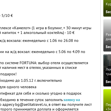
Кур
Бе
 5/10 €
лексе «Камелот» (1 игра в боулинг, + 30 минут игры
 напиток + 1 алкогольный коктейль) - 10 €
Ра
дне
/д вокзала: еженедельно с 1.06 по 26.08 по
Бе
и на ж/д вокзал: еженедельно с 5.06 по 4.09 по
по системе FORTUNA: выбор отеля осуществляется
 наличия мест в отелях, указанных в списке
Люб
 подарок!
тра
бходимо до 1.05.12 г. включительно
Бе
для одного человека
тификат для себя и сколько угодно в подарок
бходимо в течение суток заполнить
заявку на
 адресу bg@aelitatravel.ru, в ответ вы получите лист
Пер
оторого принимается доплата и оформляется
«З