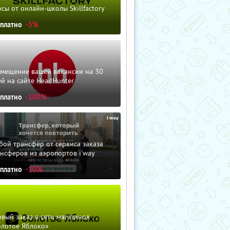
сы от онлайн-школы Skillfactory
сплатно
-5%
змещение вашей вакансии на 30
й на сайте HeadHunter
сплатно
-100%
ой трансфер от сервиса заказа
нсферов из аэропортов i'way
сплатно
-10%
вый заказ в сети магазинов
олотое Яблоко»