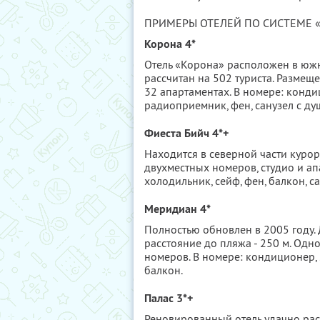
ПРИМЕРЫ ОТЕЛЕЙ ПО СИСТЕМЕ 
Корона 4*
Отель «Корона» расположен в южно
рассчитан на 502 туриста. Размещ
32 апартаментах. В номере: конди
радиоприемник, фен, санузел с ду
Фиеста Бийч 4*+
Находится в северной части курорта
двухместных номеров, студио и ап
холодильник, сейф, фен, балкон, с
Меридиан 4*
Полностью обновлен в 2005 году. 
расстояние до пляжа - 250 м. Одно
номеров. В номере: кондиционер, S
балкон.
Палас 3*+
Реновированный отель удачно рас