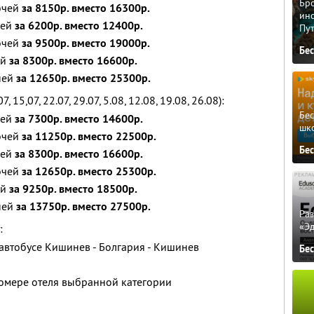
Бро
ночей
за 8150р. вместо 16300р.
ино
чей
за 6200р. вместо 12400р.
Пу
ночей
за 9500р. вместо 19000р.
Бе
ей
за 8300р. вместо 16600р.
дней
за 12650р. вместо 25300р.
, 15,07, 22.07, 29.07, 5.08, 12.08, 19.08, 26.08):
Бе
чей
за 7300р. вместо 14600р.
шк
ночей
за 11250р. вместо 22500р.
Бе
чей
за 8300р. вместо 16600р.
ночей
за 12650р. вместо 25300р.
ей
за 9250р. вместо 18500р.
дней
за 13750р. вместо 27500р.
Ра
«Э
:
автобусе Кишинев - Болгария - Кишинев
Бе
омере отеля выбранной категории