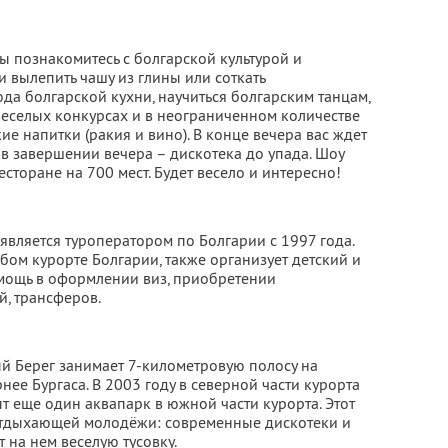
ы познакомитесь с болгарской культурой и
 вылепить чашу из глины или соткать
да болгарской кухни, научиться болгарским танцам,
веселых конкурсах и в неограниченном количестве
е напитки (ракия и вино). В конце вечера вас ждет
и в завершении вечера – дискотека до упада. Шоу
торане на 700 мест. Будет весело и интересно!
является туроператором по Болгарии с 1997 года.
ом курорте Болгарии, также организует детский и
мощь в оформлении виз, приобретении
й, трансферов.
й Берег занимает 7-километровую полосу на
нее Бургаса. В 2003 году в северной части курорта
т еще один аквапарк в южной части курорта. Этот
отдыхающей молодёжи: современные дискотеки и
 на нем веселую тусовку.