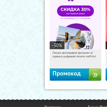
-30
%
Печать фотографий, фотокниг от
20:29:39
Получили:
4
сервиса цифровой печати netPrint
Россия
Промокод