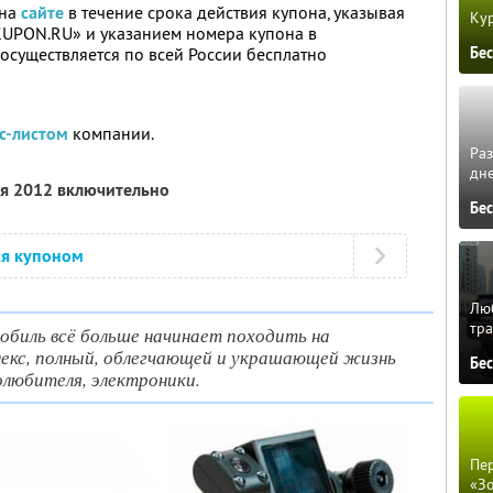
 на
сайте
в течение срока действия купона, указывая
Кур
KUPON.RU» и указанием номера купона в
Бе
 осуществляется по всей России бесплатно
с-листом
компании.
Ра
дне
ля 2012 включительно
Бе
ся купоном
Люб
тра
биль всё больше начинает походить на
екс, полный, облегчающей и украшающей жизнь
Бе
любителя, электроники.
Пер
«З