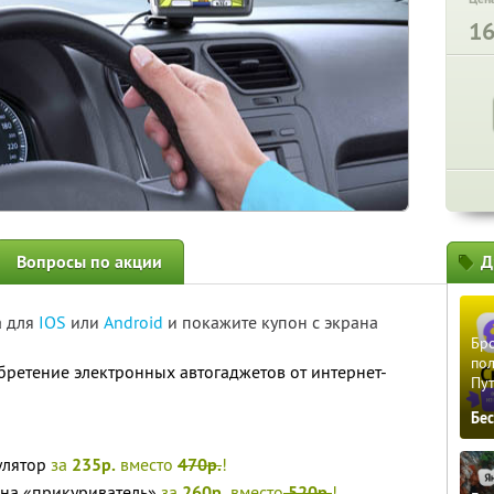
1
Вопросы по акции
Д
а для
IOS
или
Android
и покажите купон с экрана
Бро
пол
бретение электронных автогаджетов от интернет-
Пу
Бе
лятор
за
235р.
вместо
470р.
!
 на «прикуриватель»
за
260р.
вместо
520р.
!