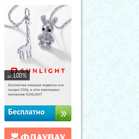
100
%
до
Бесплатная изящная подвеска или
20:29:39
Получили:
74
скидка 500р. в сети ювелирных
Россия
магазинов SUNLIGHT
Бесплатно