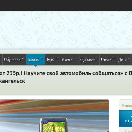
1
31
26
13
12
1
16
6
Обучение
Товары
Туры
Услуги
Здоровье
Отели
Дети
т 235р.! Научите свой автомобиль «общаться» с 
хангельск
Купил
от
Цена