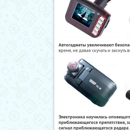
Автогаджеты увеличивают безопас
время, не давая скучать и заснуть 
Электроника научилась оповещать
приближающегося препятствия, за
сигнал приближающегося радара Д