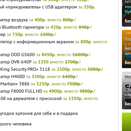
Бро
ый «прикуриватель» с USB адаптером
за
350р.
ино
Пу
атор воздуха
за
400р.
вместо
800р.
!
Бе
 Bluetooth гарнитура
за
420р.
вместо
840р.
!
еер
за
750р.
вместо
1500р.
!
улятор с информационным экраном
за
800р.
вместо
Бе
шк
ратор DOD GS600
за
8450р.
вместо
16800р.
!
ратор DVR-640P
за
1350
вместо
2700р.
!
Бе
ing Security PRO» 3118
за
2500р.
вместо
5000р.
!
ратор H4000
за
3200р.
вместо
6400р.
!
Martian» 3886
за
3250р.
вместо
7500р.
!
Ра
атор F8000 FULL HD
за
4900р.
вместо
9800р.
!
«Э
08 на держателе с присоской
за
1350р.
вместо
Бе
угодно купонов для себя и в подарок
дного человека