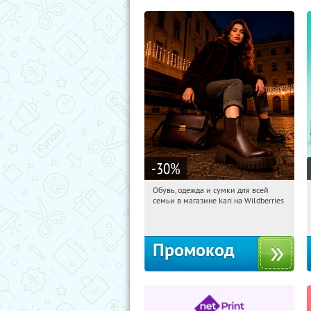
-30
%
Обувь, одежда и сумки для всей
20:29:39
Получили:
31
семьи в магазине kari на Wildberries
Россия
Промокод