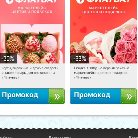
-20
%
-33
%
Торты, пирожные и другие сладости,
Скидка 1000р. на первый заказ на
20:29:39
Получили:
6
20:29:39
Получили:
18
а также товары для праздника на
маркетплейсе цветов и подарков
Россия
Россия
«Флаувау»
«Флаувау»
Промокод
Промокод