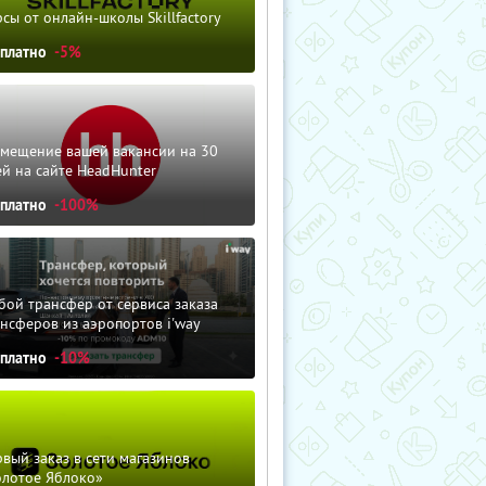
сы от онлайн-школы Skillfactory
сплатно
-5%
змещение вашей вакансии на 30
й на сайте HeadHunter
сплатно
-100%
ой трансфер от сервиса заказа
нсферов из аэропортов i'way
сплатно
-10%
вый заказ в сети магазинов
олотое Яблоко»