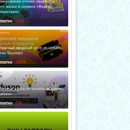
нирование отелей, квартир и
го жилья в сервисе «Яндекс
тешествия»
сплатно
-12%
сплатный вводный урок от онлайн-
олы Skysmart
сплатно
-100%
зличные курсы от онлайн-академии
дюсон»
сплатно
-5%