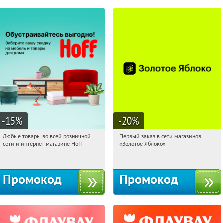
-15
%
-20
%
Любые товары во всей розничной
Первый заказ в сети магазинов
20:29:39
Получили:
83
20:29:39
Получи первым!
сети и интернет-магазине Hoff
«Золотое Яблоко»
Москва, 1-й Волоколамский проезд,
Россия
10с1
Промокод
Промокод