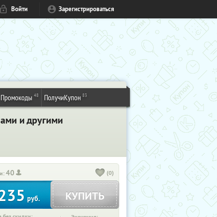
Войти
Зарегистрироваться
48
83
Промокоды
ПолучиКупон
Вами и другими
40
(0)
и:
235
КУПИТЬ
руб.
 без скидки: