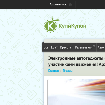
Архангельск
6
1
24
Все
Еда
Красота
Развлечения
Авто
Электронные автогаджеты о
участниками движения! Ар
Главная
Товары