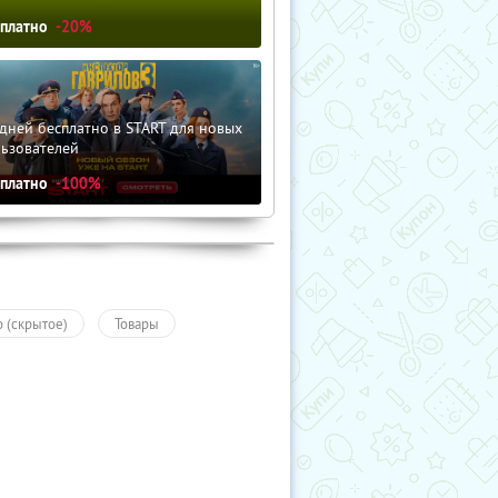
сплатно
-20%
дней бесплатно в START для новых
льзователей
сплатно
-100%
о (скрытое)
Товары