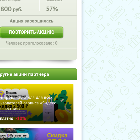
Экономия:
6800
57%
руб.
Акция завершилась
ПОВТОРИТЬ АКЦИЮ
Человек проголосовало: 0
ругие акции партнера
нирование отеля для всех
ьзователей сервиса «Яндекс
тешествия»
сплатно
-10%