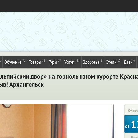
1
31
26
13
12
1
17
6
Обучение
Товары
Туры
Услуги
Здоровье
Отели
Дети
«Альпийский двор» на горнолыжном курорте Красн
ыв! Архангельск
Купил
1
от
Цена