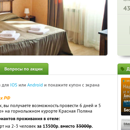
4
Вопросы по акции
Д
а для
IOS
или
Android
и покажите купон с экрана
Бе
ах РФ
шк
, вы получаете возможность провести 6 дней и 5
Бе
ор» на горнолыжном курорте Красная Поляна
риантов проживания в отеле:
рт на 2-3 человек
за 13500р. вместо
33000р
.