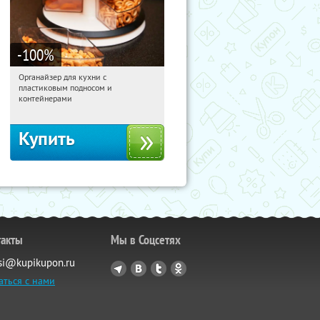
-100
%
Органайзер для кухни с
09:39:37
Получили:
312
пластиковым подносом и
Россия
контейнерами
Купить
такты
Мы в Соцсетях
si@kupikupon.ru
аться с нами