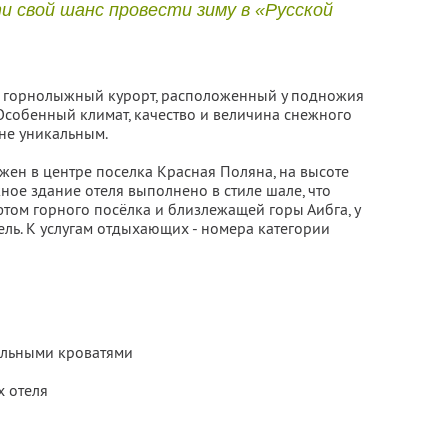
и свой шанс провести зиму в «Русской
 горнолыжный курорт, расположенный у подножия
 Особенный климат, качество и величина снежного
ине уникальным.
жен в центре поселка Красная Поляна, на высоте
ное здание отеля выполнено в стиле шале, что
том горного посёлка и близлежащей горы Аибга, у
ль. К услугам отдыхающих - номера категории
альными кроватями
х отеля