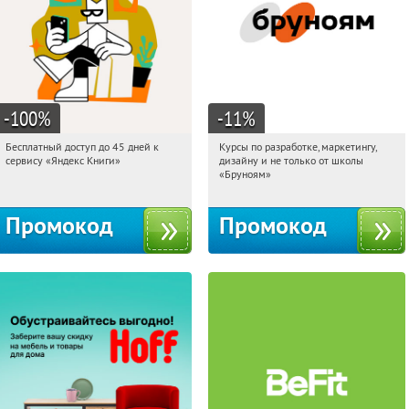
-100
%
-11
%
Бесплатный доступ до 45 дней к
Курсы по разработке, маркетингу,
09:39:37
Получи первым!
09:39:37
Получи первым!
сервису «Яндекс Книги»
дизайну и не только от школы
Россия
Россия
«Бруноям»
Промокод
Промокод