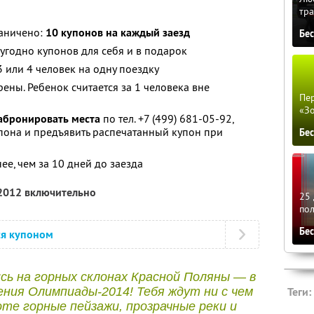
тра
раничено:
10 купонов на каждый заезд
Бе
угодно купонов для себя и в подарок
3 или 4 человек на одну поездку
ены. Ребенок считается за 1 человека вне
Пер
«З
абронировать места
по тел. +7 (499) 681-05-92,
пона и предъявить распечатанный купон при
Бе
е, чем за 10 дней до заезда
 2012 включительно
25 
по
Бе
ся купоном
сь на горных склонах Красной Поляны — в
ния Олимпиады-2014! Тебя ждут ни с чем
Теги:
оте горные пейзажи, прозрачные реки и