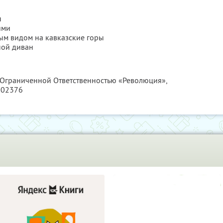
ы
ями
ым видом на кавказские горы
ной диван
с Ограниченной Ответственностью «Революция»,
002376