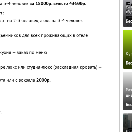
а 3-4 человек
за 18000р. вместо
43100р
.
Ра
«Э
т:
рт на 2-3 человек, люкс на 3-4 человек
Бе
ъемников для всех проживающих в отеле
 кухня — заказ по меню
Кур
Бе
ре люкс или студия-люкс (раскладная кровать) —
рта или с вокзала
2000р.
Ра
дне
Бе
.
Люб