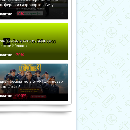
нсферов из аэропортов i'way
сплатно
-10%
вый заказ в сети магазинов
олотое Яблоко»
сплатно
-20%
дней бесплатно в START для новых
льзователей
сплатно
-100%