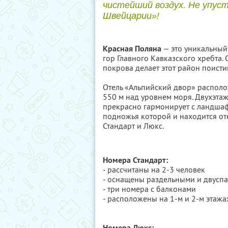
чистейший воздух. Не упуст
Швейцарии»!
Красная Поляна
— это уникальный
гор Главного Кавказского хребта.
покрова делает этот район поист
Отель «Альпийский двор» располо
550 м над уровнем моря. Двухэтаж
прекрасно гармонирует с ландшаф
подножья которой и находится оте
Стандарт и Люкс.
Номера Стандарт:
- рассчитаны на 2-3 человек
- оснащены раздельными и двусп
- три номера с балконами
- расположены на 1-м и 2-м этажа
Номера Люкс: