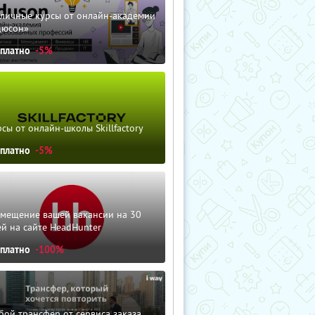
зличные курсы от онлайн-академии
дюсон»
сплатно
-5%
сы от онлайн-школы Skillfactory
сплатно
-5%
змещение вашей вакансии на 30
й на сайте HeadHunter
сплатно
-100%
ой трансфер от сервиса заказа