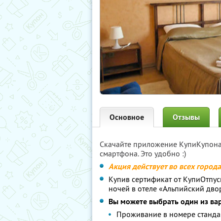
Основное
Отзывы
Скачайте приложение КупиКупон
смартфона. Это удобно :)
Акция действует во всех город
Купив сертификат от КупиОтпуск
ночей в отеле «Альпийский дв
Вы можете выбрать один из ва
Проживание в номере станда