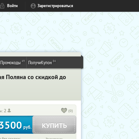
Войти
Зарегистрироваться
49
84
Промокоды
ПолучиКупон
ая Поляна со скидкой до
2
(0)
и:
3500
КУПИТЬ
руб.
 без скидки: