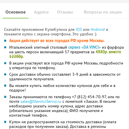
Основное
Адреса
Отзывы
Вопросы по акции
Скачайте приложение КупиКупона для
IOS
или
Android
и
покажите купон с экрана смартфона. Это удобно :)
Акция действует во всех городах РФ кроме Москвы.
Итальянский элитный столовый
сервиз «DA VINCI»
из фарфора
на шесть персон включающий 57 предметов за
4880р. вместо
12200
р.
В акции участвуют все города РФ кроме Москвы, подробности
у оператора по телефону.
Срок доставки обычно составляет 3-9 дней в зависимости от
удаленности получателя.
Вы можете купить любое количество купонов для себя и в
подарок!
Заказы принимаются по телефону +7 (812) 454-70-97, или по
почте
sales@DavinciServiz.ru
с пометкой «Заказ». В письме
необходимо указать номер купона, адрес доставки
(обязательно указание индекса), ФИО получателя и
контактный телефон.
Купон не распространяется на стоимость доставки (оплата
расходов при получении заказа). Доставка в регионы