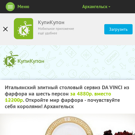
Меню
Архангельск
КупиКупон
Мобильное приложение
Загрузить
ещё удобнее
Итальянский элитный столовый сервиз DA VINCI из
фарфора на шесть персон
за 4880р. вместо
12200
р
. Откройте мир фарфора - почувствуйте
себя королями! Архангельск