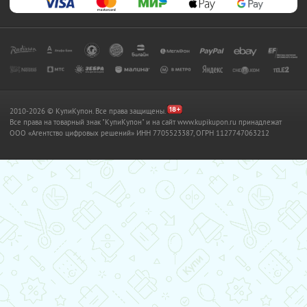
2010-2026 © КупиКупон. Все права защищены.
Все права на товарный знак "КупиКупон" и на сайт www.kupikupon.ru принадлежат
OOO «Агентство цифровых решений» ИНН 7705523387, ОГРН 1127747063212