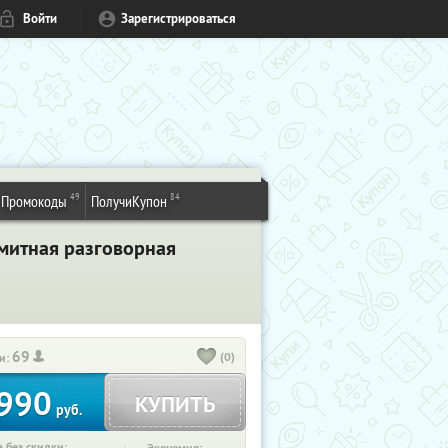
Войти
Зарегистрироваться
49
84
Промокоды
ПолучиКупон
имитная разговорная
69
(0)
и:
990
КУПИТЬ
руб.
 без скидки: