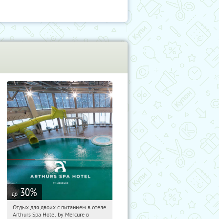
30
%
до
Отдых для двоих с питанием в отеле
11:38:08
Купи первым!
Arthurs Spa Hotel by Mercure в