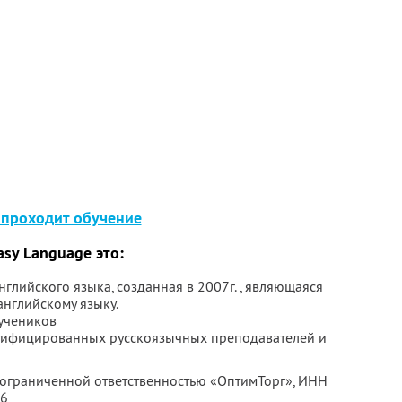
 проходит обучение
asy Language это:
нглийского языка, созданная в 2007г. , являющаяся
нглийскому языку.
учеников
тифицированных русскоязычных преподавателей и
с ограниченной ответственностью «ОптимТорг»,
ИНН
86