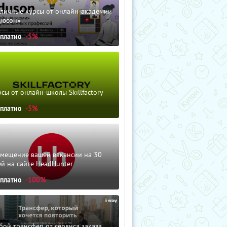
зличные курсы от онлайн-академии
дюсон»
сплатно
-5%
сы от онлайн-школы Skillfactory
сплатно
-5%
змещение вашей вакансии на 30
й на сайте HeadHunter
сплатно
-100%
ой трансфер от сервиса заказа