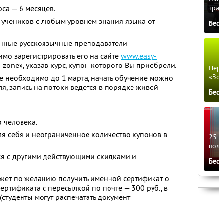
тра
са — 6 месяцев.
 учеников с любым уровнем знания языка от
Бе
нные русскоязычные преподаватели
мо зарегистрировать его на сайте
www.easy-
s zone», указав курс, купон которого Вы приобрели.
Пер
«З
те необходимо до 1 марта, начать обучение можно
еля, запись на потоки ведется в порядке живой
Бе
 человека.
ля себя и неограниченное количество купонов в
25 
по
ся с другими действующими скидками и
Бе
ожет по желанию получить именной сертификат о
ертификата с пересылкой по почте — 300 руб., в
(студенты могут распечатать документ