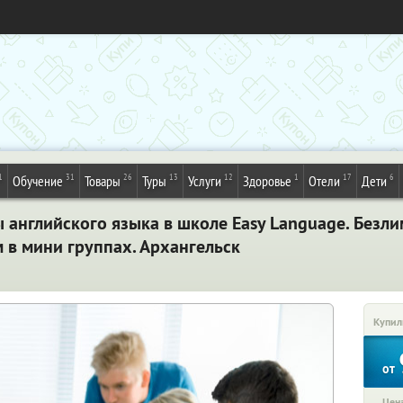
1
31
26
13
12
1
17
6
Обучение
Товары
Туры
Услуги
Здоровье
Отели
Дети
 английского языка в школе Easy Language. Безл
 в мини группах. Архангельск
Купил
от
Цена