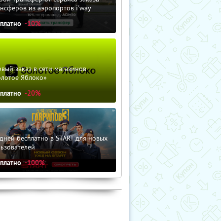
нсферов из аэропортов i'way
сплатно
-10%
вый заказ в сети магазинов
олотое Яблоко»
сплатно
-20%
дней бесплатно в START для новых
льзователей
сплатно
-100%