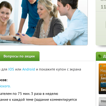
1
Вопросы по акции
Д
а для
IOS
или
Android
и покажите купон с экрана
Бе
сов:
шк
ского.
Бе
ателем по 75 мин. 3 раза в неделю
ание к каждой теме (задание комментируется