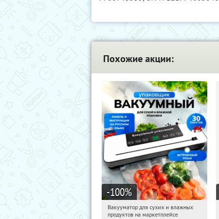
Похожие акции:
-100
%
Вакууматор для сухих и влажных
11:38:08
Получили:
186
продуктов на маркетплейсе