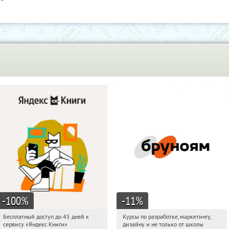
-100
%
-11
%
Бесплатный доступ до 45 дней к
Курсы по разработке, маркетингу,
11:38:08
Получи первым!
11:38:08
Получи первым!
сервису «Яндекс Книги»
дизайну и не только от школы