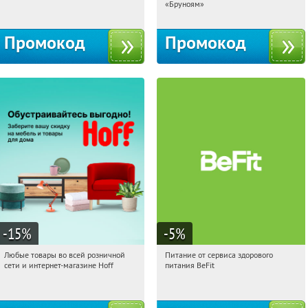
Россия
Россия
«Бруноям»
Промокод
Промокод
-15
%
-5
%
Любые товары во всей розничной
Питание от сервиса здорового
11:38:08
Получили:
83
11:38:08
Получи первым!
сети и интернет-магазине Hoff
питания BeFit
Москва, 1-й Волоколамский проезд,
Россия
10с1