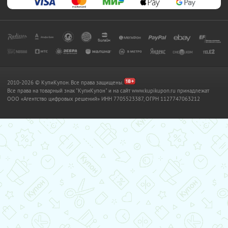
2010-2026 © КупиКупон. Все права защищены.
Все права на товарный знак "КупиКупон" и на сайт www.kupikupon.ru принадлежат
OOO «Агентство цифровых решений» ИНН 7705523387, ОГРН 1127747063212