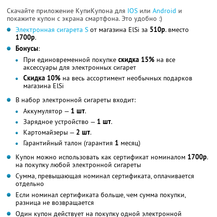
Скачайте приложение КупиКупона для
IOS
или
Android
и
покажите купон с экрана смартфона. Это удобно :)
Электронная сигарета S
от магазина ElSi за
510р
. вместо
1700р
.
Бонусы
:
При единовременной покупке
скидка 15%
на все
аксессуары для электронных сигарет
Скидка 10%
на весь ассортимент необычных подарков
магазина ElSi
В набор электронной сигареты входит:
Аккумулятор —
1 шт
.
Зарядное устройство —
1 шт
.
Картомайзеры —
2 шт
.
Гарантийный талон (гарантия
1
месяц)
Купон можно использовать как сертификат номиналом
1700р
.
на покупку любой электронной сигареты
Сумма, превышающая номинал сертификата, оплачивается
отдельно
Если номинал сертификата больше, чем сумма покупки,
разница не возвращается
Один купон действует на покупку одной электронной