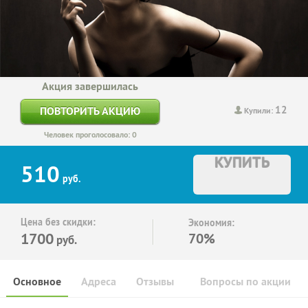
Акция завершилась
12
ПОВТОРИТЬ АКЦИЮ
Купили:
Человек проголосовало: 0
КУПИТЬ
510
руб.
Цена без скидки:
Экономия:
1700
70%
руб.
Основное
Адреса
Отзывы
Вопросы по акции