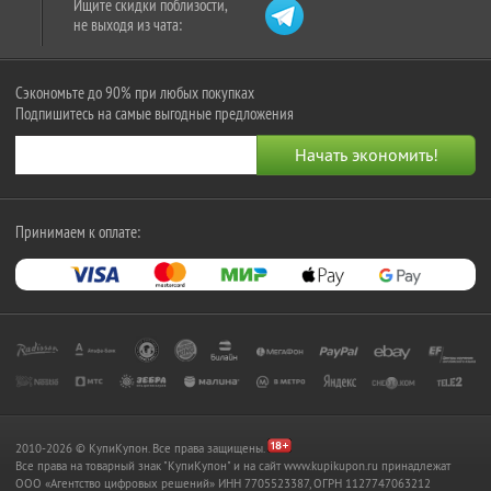
Ищите скидки поблизости,
не выходя из чата:
Сэкономьте до 90% при любых покупках
Подпишитесь на самые выгодные предложения
Принимаем к оплате:
2010-2026 © КупиКупон. Все права защищены.
Все права на товарный знак "КупиКупон" и на сайт www.kupikupon.ru принадлежат
OOO «Агентство цифровых решений» ИНН 7705523387, ОГРН 1127747063212