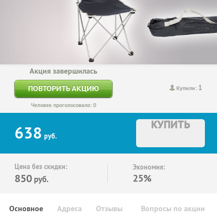
Акция завершилась
1
ПОВТОРИТЬ АКЦИЮ
Купили:
Человек проголосовало: 0
КУПИТЬ
638
руб.
Цена без скидки:
Экономия:
850
25%
руб.
Основное
Адреса
Отзывы
Вопросы по акции