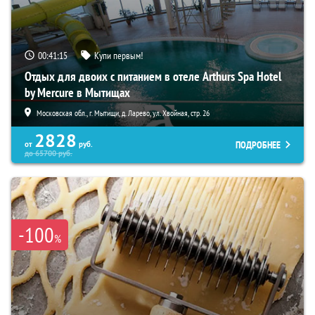
00:41:15
Купи первым!
Отдых для двоих с питанием в отеле Arthurs Spa Hotel
by Mercure в Мытищах
Московская обл., г. Мытищи, д. Ларево, ул. Хвойная, стр. 26
2828
ПОДРОБНЕЕ
от
руб.
до
65700
руб.
-100
%