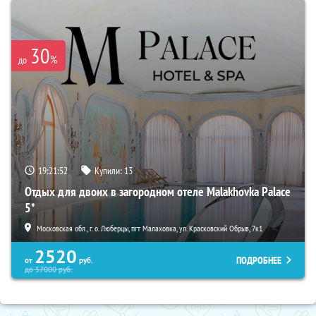
30
%
до
19:21:51
Купили:
13
Отдых для двоих в загородном отеле Malakhovka Palace
5*
Московская обл., г. о. Люберцы, пгт Малаховка, ул. Красковский Обрыв, 7к1
2520
ПОДРОБНЕЕ
от
руб.
до
57000
руб.