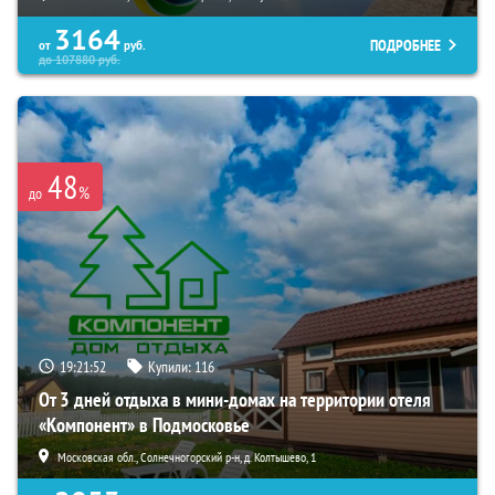
3164
ПОДРОБНЕЕ
от
руб.
до
107880
руб.
48
%
до
19:21:51
Купили:
116
От 3 дней отдыха в мини-домах на территории отеля
«Компонент» в Подмосковье
Московская обл., Солнечногорский р-н, д. Колтышево, 1