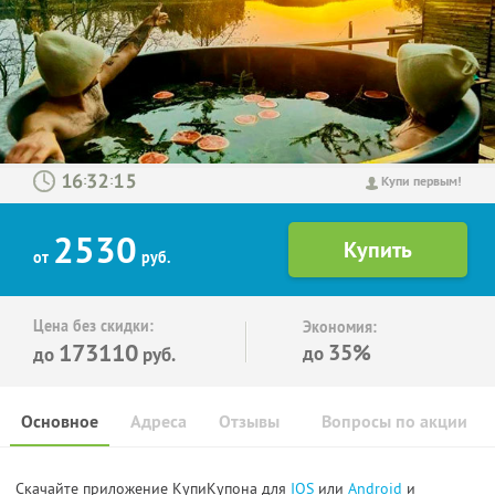
:
:
Купи первым!
2530
от
руб.
Цена без скидки:
Экономия:
173110
35%
до
до
руб.
Основное
Адреса
Отзывы
Вопросы по акции
Скачайте приложение КупиКупона для
IOS
или
Android
и