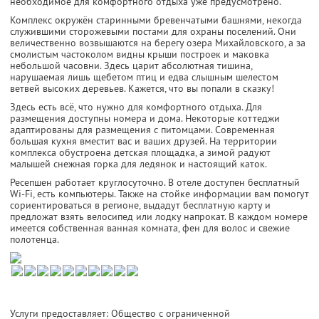
необходимое для комфортного отдыха уже предусмотрено.
Комплекс окружён старинными бревенчатыми башнями, некогда
служившими сторожевыми постами для охраны поселений. Они
величественно возвышаются на берегу озера Михайловского, а за
смолистым частоколом видны крыши построек и маковка
небольшой часовни. Здесь царит абсолютная тишина,
нарушаемая лишь щебетом птиц и едва слышным шелестом
ветвей высоких деревьев. Кажется, что вы попали в сказку!
Здесь есть всё, что нужно для комфортного отдыха. Для
размещения доступны номера и дома. Некоторые коттеджи
адаптированы для размещения с питомцами. Современная
большая кухня вместит вас и ваших друзей. На территории
комплекса обустроена детская площадка, а зимой радуют
малышей снежная горка для ледянок и настоящий каток.
Ресепшен работает круглосуточно. В отеле доступен бесплатный
Wi-Fi, есть компьютеры. Также на стойке информации вам помогут
сориентироваться в регионе, выдадут бесплатную карту и
предложат взять велосипед или лодку напрокат. В каждом номере
имеется собственная ванная комната, фен для волос и свежие
полотенца.
Услуги предоставляет: Общество с ограниченной