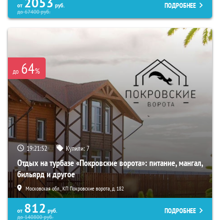
2053
ПОДРОБНЕЕ
от
руб.
до
67400
руб.
64
%
до
19:21:51
Купили:
7
Отдых на турбазе «Покровские ворота»: питание, мангал,
бильярд и другое
Московская обл., КП Покровские ворота, д. 182
812
ПОДРОБНЕЕ
от
руб.
до
140800
руб.