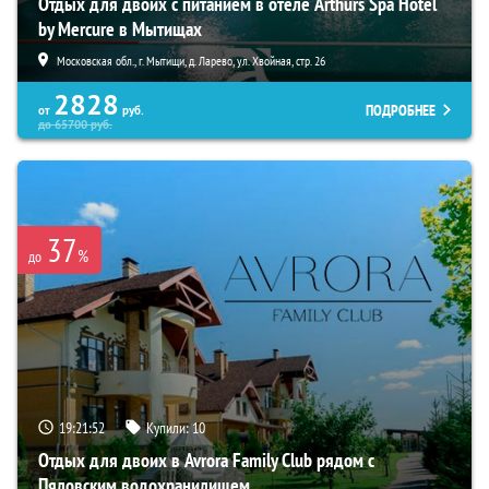
Отдых для двоих с питанием в отеле Arthurs Spa Hotel
by Mercure в Мытищах
Московская обл., г. Мытищи, д. Ларево, ул. Хвойная, стр. 26
2828
ПОДРОБНЕЕ
от
руб.
до
65700
руб.
37
%
до
19:21:51
Купили:
10
Отдых для двоих в Avrora Family Club рядом с
Пяловским водохранилищем