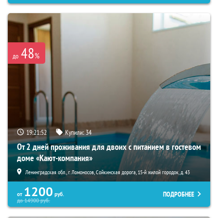
48
%
до
19:21:51
Купили:
34
От 2 дней проживания для двоих с питанием в гостевом
доме «Кают-компания»
Ленинградская обл., г. Ломоносов, Сойкинская дорога, 15-й жилой городок, д. 43
1200
ПОДРОБНЕЕ
от
руб.
до
14900
руб.