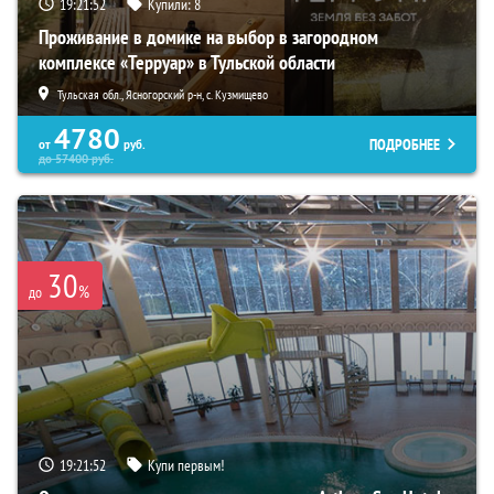
19:21:51
Купили:
8
Проживание в домике на выбор в загородном
комплексе «Терруар» в Тульской области
Тульская обл., Ясногорский р-н, с. Кузмищево
4780
ПОДРОБНЕЕ
от
руб.
до
57400
руб.
30
%
до
19:21:51
Купи первым!