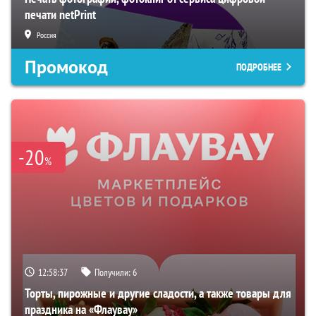
печати netPrint
Россия
Промокод
ПОДРОБНЕЕ
-20
%
12:58:36
Получили:
6
Торты, пирожные и другие сладости, а также товары для
праздника на «Флаувау»