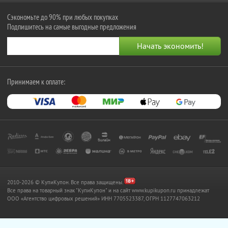
Сэкономьте до 90% при любых покупках
Подпишитесь на самые выгодные предложения
Принимаем к оплате:
2010-2026 © КупиКупон. Все права защищены.
Все права на товарный знак "КупиКупон" и на сайт www.kupikupon.ru принадлежат
OOO «Агентство цифровых решений» ИНН 7705523387, ОГРН 1127747063212