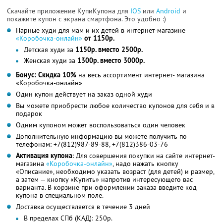
Скачайте приложение КупиКупона для
IOS
или
Android
и
покажите купон с экрана смартфона. Это удобно :)
Парные худи для мам и их детей в интернет-магазине
«Коробочка-онлайн»
от 1150р.
Детская худи за
1150р. вместо 2500р.
Женская худи за
1300р. вместо 3000р.
Бонус: Скидка 10%
на весь ассортимент интернет- магазина
«Коробочка-онлайн»
Один купон действует на заказ одной худи
Вы можете приобрести любое количество купонов для себя и в
подарок
Одним купоном может воспользоваться один человек
Дополнительную информацию вы можете получить по
телефонам: +7(812)987-89-88, +7(812)386-03-76
Активация купона
: Для совершения покупки на сайте интернет-
магазина
«Коробочка-онлайн»
, надо нажать кнопку
«Описание», необходимо указать возраст (для детей) и размер,
а затем — кнопку «Купить» напротив интересующего вас
варианта. В корзине при оформлении заказа введите код
купона в специальном поле.
Доставка осуществляется в течение 3 дней
В пределах СПб (КАД): 250р.