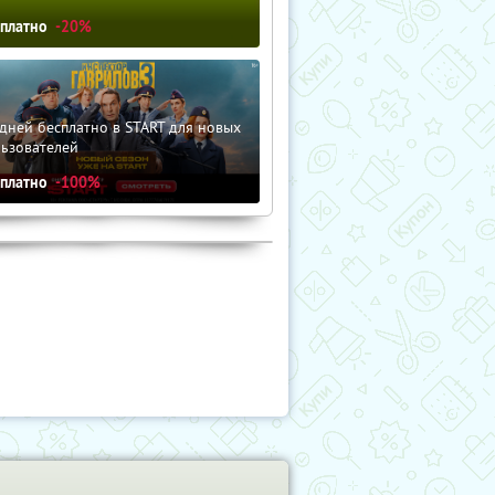
сплатно
-20%
дней бесплатно в START для новых
льзователей
сплатно
-100%