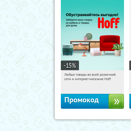
-15
%
Любые товары во всей розничной
12:03:30
Получили:
83
сети и интернет-магазине Hoff
Москва, 1-й Волоколамский проезд,
10с1
Промокод