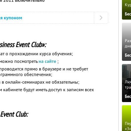
ря 2011 включительно
Кур
Бе
ся купоном
Ра
iness Event Club»:
дне
ат о прохождении курса обучения;
Бе
 можно посмотреть
на сайте
;
роводится прямо в браузере и не требует
ограммного обеспечения;
 в онлайн-семинарах не обязательны;
Люб
тра
 кабинете будут иметь доступ к записям всех
Бе
Event Club:
Пер
«З