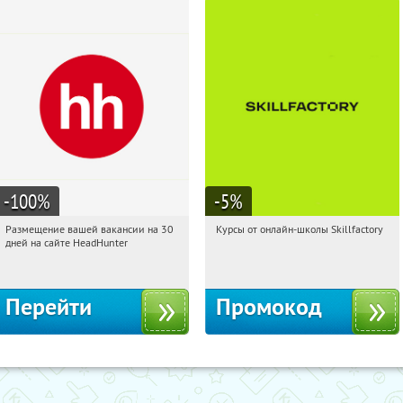
-100
%
-5
%
Размещение вашей вакансии на 30
Курсы от онлайн-школы Skillfactory
12:03:30
Получили:
3
12:03:30
Получи первым!
дней на сайте HeadHunter
Россия
Россия
Перейти
Промокод