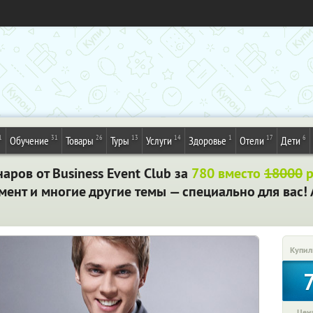
1
31
26
13
14
1
17
6
Обучение
Товары
Туры
Услуги
Здоровье
Отели
Дети
аров от Business Event Club за
780 вместо
18000
р
ент и многие другие темы — специально для вас!
Купил
Цена