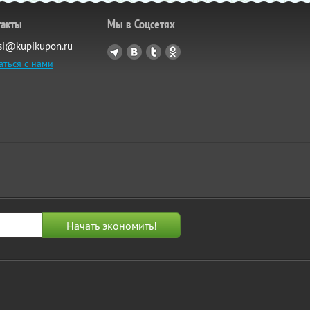
такты
Мы в Соцсетях
si@kupikupon.ru
аться с нами