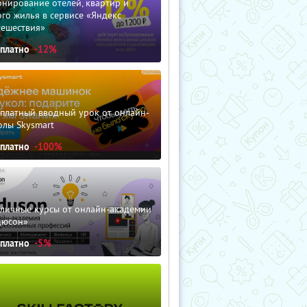
нирование отелей, квартир и
го жилья в сервисе «Яндекс
тешествия»
сплатно
-12%
сплатный вводный урок от онлайн-
олы Skysmart
сплатно
-100%
зличные курсы от онлайн-академии
дюсон»
сплатно
-5%