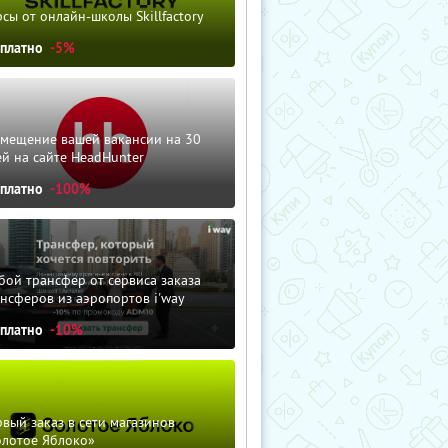
сы от онлайн-школы Skillfactory
сплатно
-5%
змещение вашей вакансии на 30
й на сайте HeadHunter
сплатно
-100%
ой трансфер от сервиса заказа
нсферов из аэропортов i'way
сплатно
-10%
вый заказ в сети магазинов
олотое Яблоко»