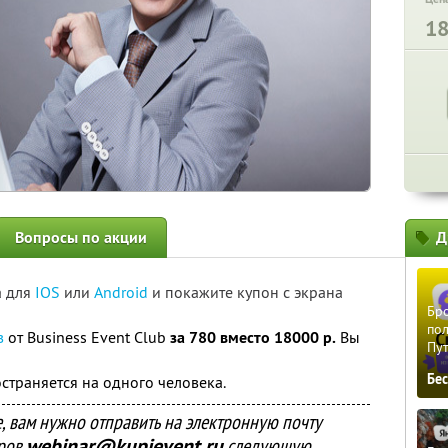
1
Вопросы по акции
Д
а для
IOS
или
Android
и покажите купон с экрана
Бро
пол
в
от Business Event Club
за 780 вместо 18000 р.
Вы
Пу
Бе
страняется на одного человека.
е, вам нужно отправить на электронную почту
аров
webinar@kupievent.ru
следующую