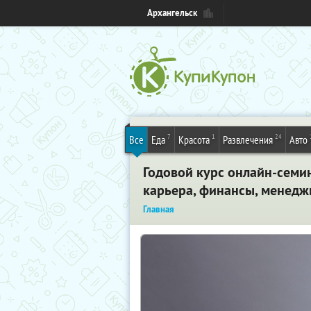
Архангельск
7
1
24
Все
Еда
Красота
Развлечения
Авто
Годовой курс онлайн-семин
карьера, финансы, менеджм
Главная