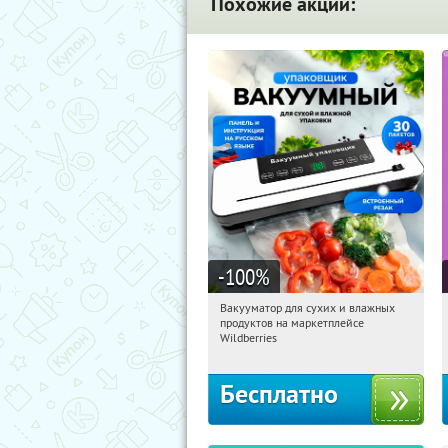
Похожие акции:
-100
%
Вакууматор для сухих и влажных
12:03:30
Получили:
195
продуктов на маркетплейсе
Россия
Wildberries
Бесплатно