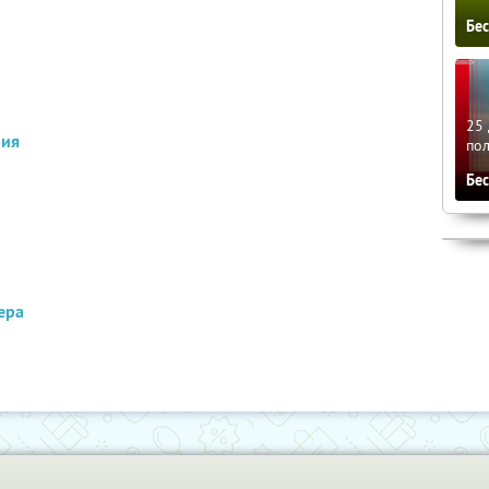
Бе
25 
рия
по
Бе
ера