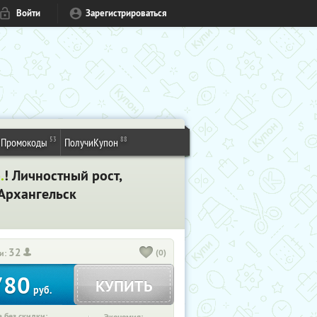
Войти
Зарегистрироваться
53
88
Промокоды
ПолучиКупон
.
! Личностный рост,
 Архангельск
32
(0)
и:
780
КУПИТЬ
руб.
 без скидки: