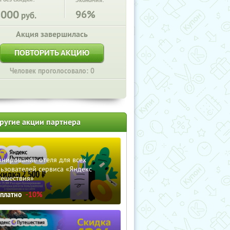
Экономия:
8000
96%
руб.
Акция завершилась
ПОВТОРИТЬ АКЦИЮ
Человек проголосовало: 0
ругие акции партнера
нирование отеля для всех
ьзователей сервиса «Яндекс
тешествия»
сплатно
-10%