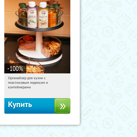
-100
%
Органайзер для кухни с
12:03:30
Получили:
312
пластиковым подносом и
Россия
контейнерами
Купить