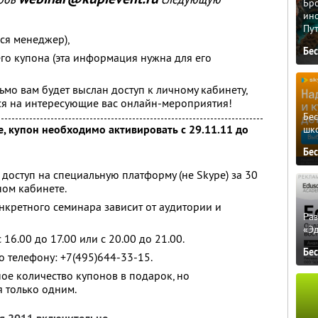
Бро
ино
Пу
ся менеджер),
Бе
го купона (эта информация нужна для его
сьмо вам будет выслан доступ к личному кабинету,
ся на интересующие вас онлайн-мероприятия!
Бе
, купон необходимо активировать с 29.11.11 до
шк
Бе
 доступ на специальную платформу (не Skype) за 30
ном кабинете.
кретного семинара зависит от аудитории и
Ра
«Э
16.00 до 17.00 или с 20.00 до 21.00.
Бе
 телефону: +7(495)644-33-15.
ое количество купонов в подарок, но
я только одним.