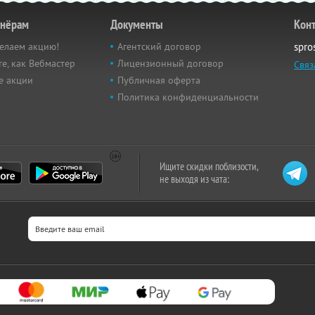
тнёрам
Документы
Кон
елаем акцию!
Агентский договор
spro
е, как Вебмастер
Лицензионный договор
Связ
е акции
Публичная оферта
Политика конфиденциальности
Ищите скидки поблизости,
не выходя из чата: