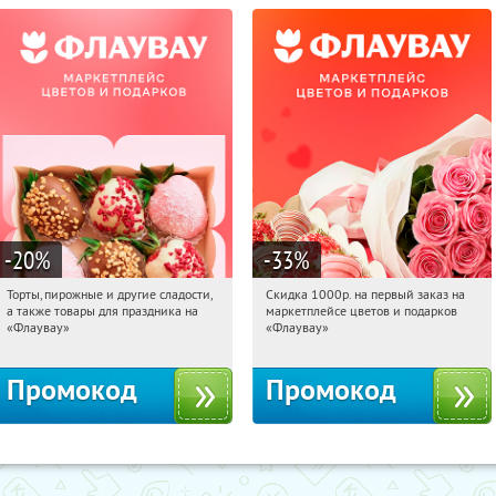
-20
%
-33
%
Торты, пирожные и другие сладости,
Скидка 1000р. на первый заказ на
15:30:27
Получили:
6
15:30:27
Получили:
18
а также товары для праздника на
маркетплейсе цветов и подарков
Россия
Россия
«Флаувау»
«Флаувау»
Промокод
Промокод