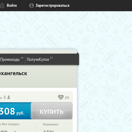
Войти
Зарегистрироваться
48
83
Промокоды
ПолучиКупон
рхангельск
5
(0)
и:
308
КУПИТЬ
руб.
 без скидки:
Экономия: