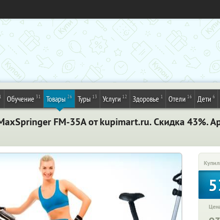
1
31
26
13
12
1
16
6
Обучение
Товары
Туры
Услуги
Здоровье
Отели
Дети
xSpringer FM-35A от kupimart.ru. Скидка 43%. А
Купил
5
Цена