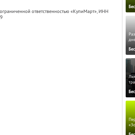
Бе
с ограниченной ответственностью «КупиМарт»,
ИНН
09
Ра
дне
Бе
Люб
тра
Бе
Пер
«З
Бе