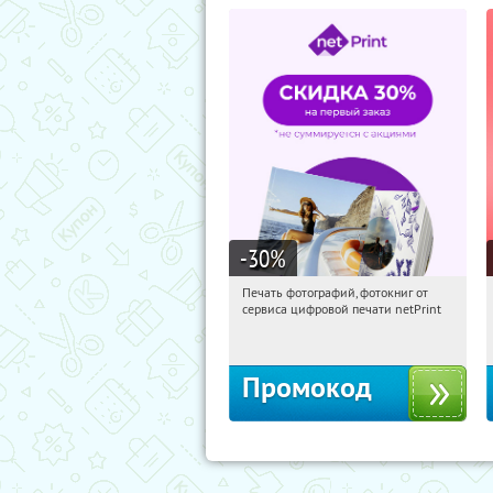
-30
%
Печать фотографий, фотокниг от
15:30:27
Получили:
4
сервиса цифровой печати netPrint
Россия
Промокод