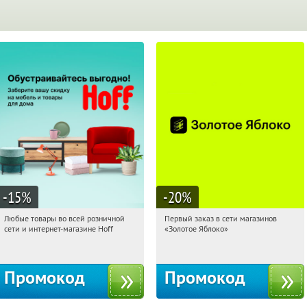
-15
%
-20
%
Любые товары во всей розничной
Первый заказ в сети магазинов
15:30:27
Получили:
83
15:30:27
Получи первым!
сети и интернет-магазине Hoff
«Золотое Яблоко»
Москва, 1-й Волоколамский проезд,
Россия
10с1
Промокод
Промокод