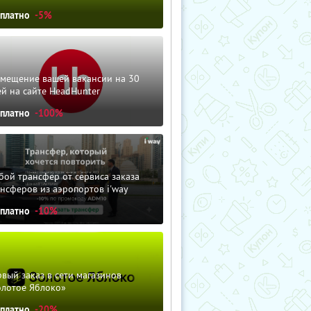
сплатно
-5%
змещение вашей вакансии на 30
й на сайте HeadHunter
сплатно
-100%
ой трансфер от сервиса заказа
нсферов из аэропортов i'way
сплатно
-10%
вый заказ в сети магазинов
олотое Яблоко»
сплатно
-20%