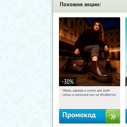
Похожие акции:
-30
%
Обувь, одежда и сумки для всей
15:30:27
Получили:
32
семьи в магазине kari на Wildberries
Россия
Промокод