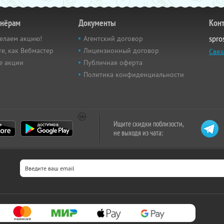
тнёрам
Документы
Кон
елаем акцию!
Агентский договор
spro
е, как Вебмастер
Лицензионный договор
Связ
е акции
Публичная оферта
Политика конфиденциальности
Ищите скидки поблизости,
не выходя из чата: