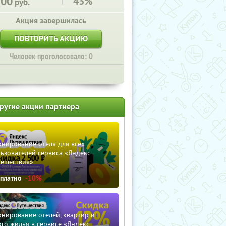
300
43%
руб.
Акция завершилась
ПОВТОРИТЬ АКЦИЮ
Человек проголосовало: 0
ругие акции партнера
нирование отеля для всех
ьзователей сервиса «Яндекс
тешествия»
сплатно
-10%
нирование отелей, квартир и
го жилья в сервисе «Яндекс