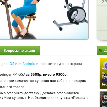
9
Вопросы по акции
Д
а для
IOS
или
Android
и покажите купон с экрана
Бро
пол
pringer FM-35A
за 5308р. вместо 9300р.
Пу
ченное количество купонов для себя и в подарок
Бе
 одного товара
мо оформить доставку. Доставка оформляется
е «Мои купоны». Необходимо кликнуть на «Показать
Бро
ино