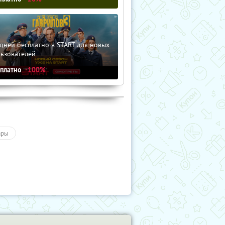
дней бесплатно в START для новых
льзователей
сплатно
-100%
ары