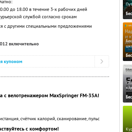
латно:
Пу
0.00 до 18.00 в течение 3-х рабочих дней
Бе
курьерской службой согласно срокам
тся с другими специальными предложениями
Бе
2012 включительно
шк
Бе
ся купоном
Ра
«Э
а с велотренажером MaxSpringer FM-35A!
Бе
истанция, счётчик калорий, сканирование, пульс
ствуйтесь с комфортом!
Кур