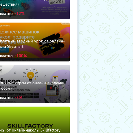
тешествия»
сплатно
-12%
сплатный вводный урок от онлайн-
олы Skysmart
сплатно
-100%
зличные курсы от онлайн-академии
дюсон»
сплатно
-5%
сы от онлайн-школы Skillfactory