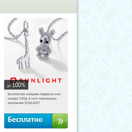
100
%
до
Бесплатная изящная подвеска или
15:30:27
Получили:
74
скидка 500р. в сети ювелирных
Россия
магазинов SUNLIGHT
Бесплатно