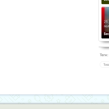
25 
по
Бе
Теги:
Тов