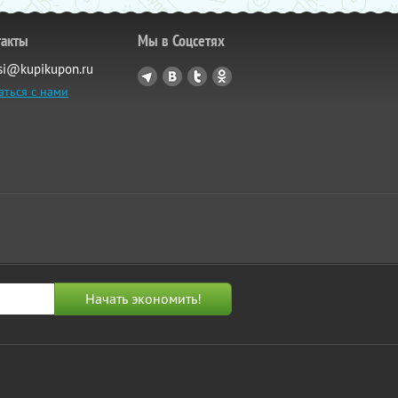
такты
Мы в Соцсетях
si@kupikupon.ru
аться с нами