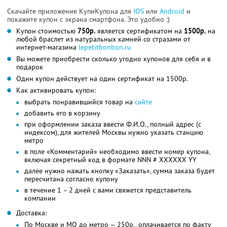
Скачайте приложение КупиКупона для
IOS
или
Android
и
покажите купон с экрана смартфона. Это удобно :)
Купон стоимостью
750р.
является сертификатом на
1500р.
на
любой браслет из натуральных камней со стразами от
интернет-магазина
lepetitbonbon.ru
Вы можете приобрести сколько угодно купонов для себя и в
подарок
Один купон действует на один сертификат на 1500р.
Как активировать купон:
выбрать понравившийся товар на
сайте
добавить его в корзину
при оформлении заказа ввести Ф.И.О., полный адрес (с
индексом), для жителей Москвы нужно указать станцию
метро
в поле «Комментарий» необходимо ввести номер купона,
включая секретный код в формате NNN # XXXXXX YY
далее нужно нажать кнопку «Заказать», сумма заказа будет
пересчитана согласно купону
в течение 1 – 2 дней с вами свяжется представитель
компании
Доставка:
По Москве и МО до метро — 250р., оплачивается по факту