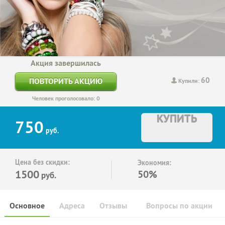
Акция завершилась
60
ПОВТОРИТЬ АКЦИЮ
Купили:
Человек проголосовало: 0
КУПИТЬ
750
руб.
Цена без скидки:
Экономия:
1500
50%
руб.
Основное
Адреса
Отзывы
Вопросы по акции